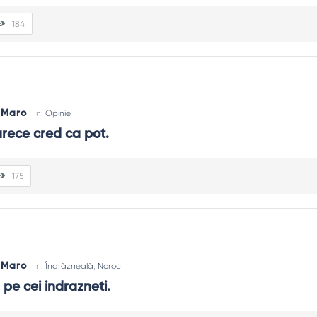
184
s Maro
In:
Opinie
arece cred ca pot.
175
s Maro
In:
Îndrăzneală
,
Noroc
 pe cei indrazneti.