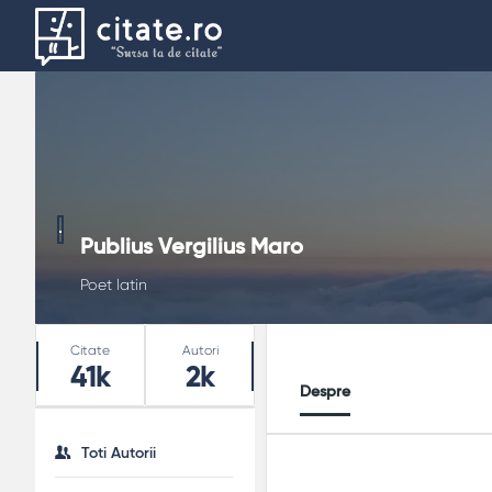
Publius Vergilius Maro
Poet latin
Stats
Citate
Autori
41k
2k
Despre
Toti Autorii