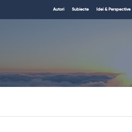
Citate.ro
Citate.ro
Autori
Subiecte
Idei & Perspective
Navigation