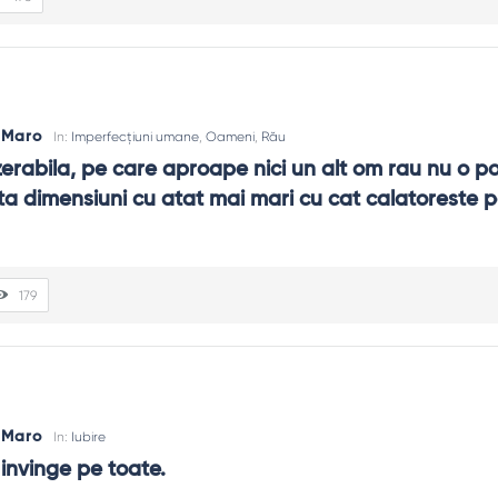
s Maro
In:
Imperfecțiuni umane
,
Oameni
,
Rău
erabila, pe care aproape nici un alt om rau nu o po
ta dimensiuni cu atat mai mari cu cat calatoreste pe
179
s Maro
In:
Iubire
invinge pe toate.