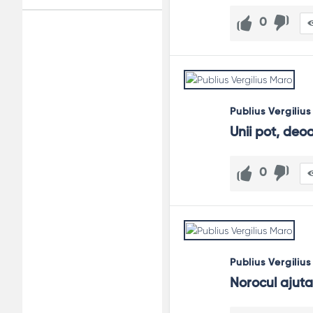
0
Adv
120x600
Publius Vergiliu
Unii pot, deo
0
Publius Vergiliu
Norocul ajuta