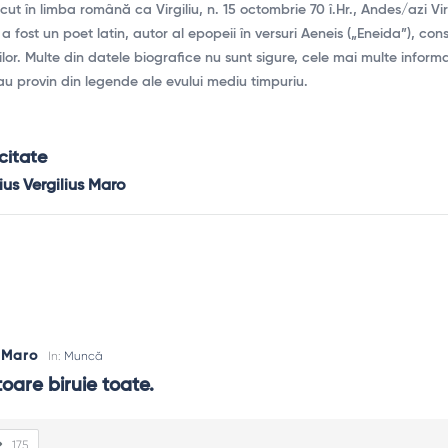
cut în limba română ca Virgiliu, n. 15 octombrie 70 î.Hr., Andes/azi Virg
) a fost un poet latin, autor al epopeii în versuri Aeneis („Eneida”), co
r. Multe din datele biografice nu sunt sigure, cele mai multe inform
au provin din legende ale evului mediu timpuriu.
citate
ius Vergilius Maro
s Maro
In:
Muncă
oare biruie toate.
175