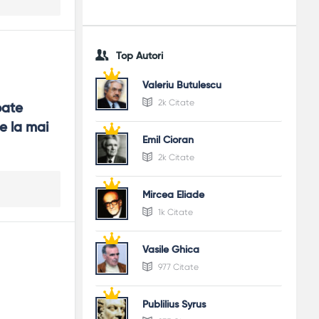
Top Autori
Valeriu Butulescu
2k Citate
ate 
 la mai 
Emil Cioran
2k Citate
Mircea Eliade
1k Citate
Vasile Ghica
977 Citate
Publilius Syrus