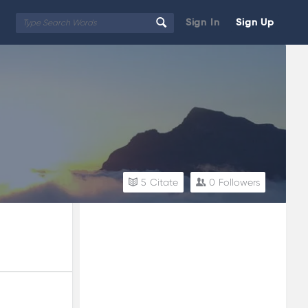
Sign In
Sign Up
5
Citate
0
Followers
Sidebar
Adv
250x250