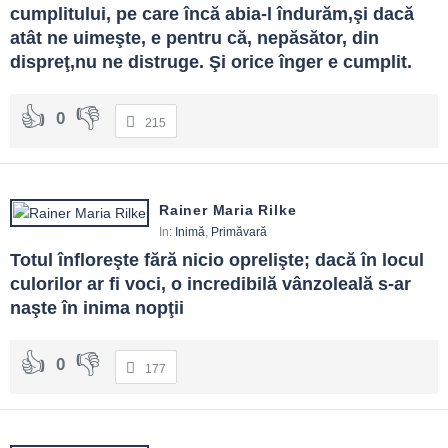
cumplitului, pe care încă abia-l îndurăm,şi dacă 
atât ne uimeşte, e pentru că, nepăsător, din 
dispreţ,nu ne distruge. Şi orice înger e cumplit.
0
215
Rainer Maria Rilke
In:
Inimă
,
Primăvară
Totul înfloreşte fără nicio oprelişte; dacă în locul 
culorilor ar fi voci, o incredibilă vânzoleală s-ar 
naşte în inima nopţii
0
177