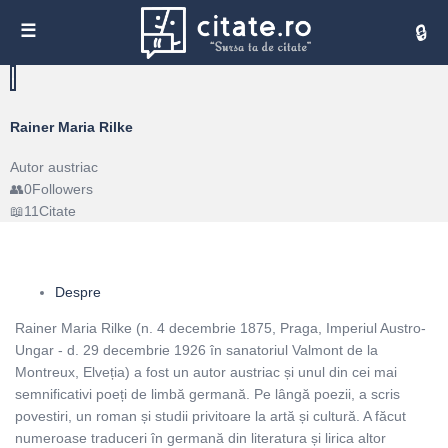
Cita
Rainer Maria Rilke
Autor austriac
0
Followers
11
Citate
Despre
Rainer Maria Rilke (n. 4 decembrie 1875, Praga, Imperiul Austro-
Ungar - d. 29 decembrie 1926 în sanatoriul Valmont de la
Montreux, Elveția) a fost un autor austriac și unul din cei mai
semnificativi poeți de limbă germană. Pe lângă poezii, a scris
povestiri, un roman și studii privitoare la artă și cultură. A făcut
numeroase traduceri în germană din literatura și lirica altor