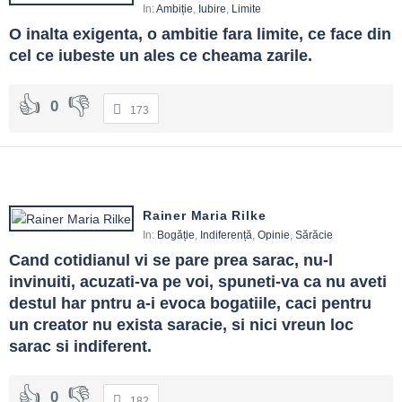
In:
Ambiție
,
Iubire
,
Limite
O inalta exigenta, o ambitie fara limite, ce face din 
cel ce iubeste un ales ce cheama zarile.
0
173
Rainer Maria Rilke
In:
Bogăție
,
Indiferență
,
Opinie
,
Sărăcie
Cand cotidianul vi se pare prea sarac, nu-l 
invinuiti, acuzati-va pe voi, spuneti-va ca nu aveti 
destul har pntru a-i evoca bogatiile, caci pentru 
un creator nu exista saracie, si nici vreun loc 
sarac si indiferent.
0
182