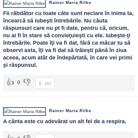
Rainer Maria Rilke
Fii răbdător cu toate câte sunt neclare în inima ta, 
încearcă să iubeşti întrebările. Nu căuta 
răspunsuri care nu pt fi date, pentru că, oricum, 
nu ai fi în stare să convieţuieşti cu ele. Iubeşte-ţi 
întrebările. Poate îţi va fi dat, fără ca măcar tu să 
observi asta, îţi va fi dat să trăieşti până în ziua 
aceea, acum atât de îndepărtată, în care vei primi 
şi răspunsul.
0
157
Rainer Maria Rilke
A cânta este cu adevărat un alt fel de a respira.