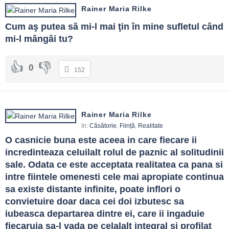
Rainer Maria Rilke
Cum aş putea să mi-l mai ţin în mine sufletul când 
mi-l mângâi tu?
0
152
Rainer Maria Rilke
In:
Căsătorie
,
Ființă
,
Realitate
O casnicie buna este aceea in care fiecare ii 
incredinteaza celuilalt rolul de paznic al solitudinii 
sale. Odata ce este acceptata realitatea ca pana si 
intre fiintele omenesti cele mai apropiate continua 
sa existe distante infinite, poate inflori o 
convietuire doar daca cei doi izbutesc sa 
iubeasca departarea dintre ei, care ii ingaduie 
fiecaruia sa-l vada pe celalalt integral si profilat 