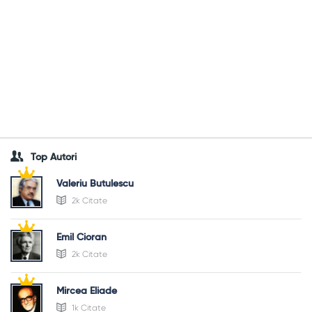
Top Autori
Valeriu Butulescu
2k Citate
Emil Cioran
2k Citate
Mircea Eliade
1k Citate