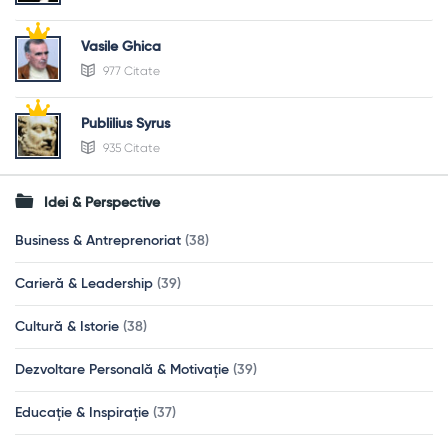
Vasile Ghica
977 Citate
Publilius Syrus
935 Citate
Idei & Perspective
Business & Antreprenoriat
(38)
Carieră & Leadership
(39)
Cultură & Istorie
(38)
Dezvoltare Personală & Motivație
(39)
Educație & Inspirație
(37)