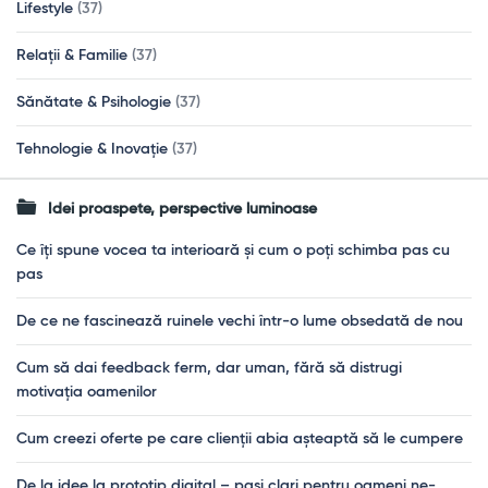
Lifestyle
(37)
Relații & Familie
(37)
Sănătate & Psihologie
(37)
Tehnologie & Inovație
(37)
Idei proaspete, perspective luminoase
Ce îți spune vocea ta interioară și cum o poți schimba pas cu
pas
De ce ne fascinează ruinele vechi într-o lume obsedată de nou
Cum să dai feedback ferm, dar uman, fără să distrugi
motivația oamenilor
Cum creezi oferte pe care clienții abia așteaptă să le cumpere
De la idee la prototip digital – pași clari pentru oameni ne-