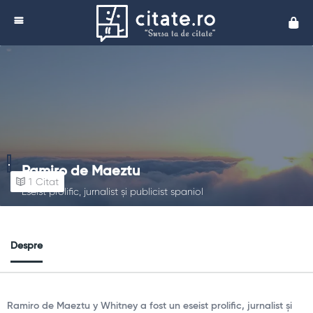
Cita
Ramiro de Maeztu
1
Citat
Eseist prolific, jurnalist și publicist spaniol
Despre
Ramiro de Maeztu y Whitney a fost un eseist prolific, jurnalist și