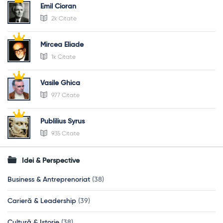
Emil Cioran
2k Citate
Mircea Eliade
1k Citate
Vasile Ghica
977 Citate
Publilius Syrus
935 Citate
Idei & Perspective
Business & Antreprenoriat
(38)
Carieră & Leadership
(39)
Cultură & Istorie
(38)