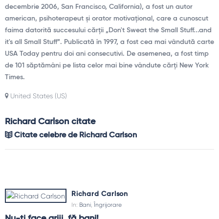
decembrie 2006, San Francisco, California), a fost un autor
american, psihoterapeut și orator motivațional, care a cunoscut
faima datorită succesului cărții „Don't Sweat the Small Stuff...and
it's all Small Stuff”. Publicată în 1997, a fost cea mai vândută carte
USA Today pentru doi ani consecutivi. De asemenea, a fost timp
de 101 săptămâni pe lista celor mai bine vândute cărți New York
Times.
United States (US)
Richard Carlson citate
Citate celebre de Richard Carlson
Richard Carlson
In:
Bani
,
Îngrijorare
Nu-ţi face griji, fă bani!