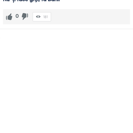
0
181
Sidebar
Adv
250x250