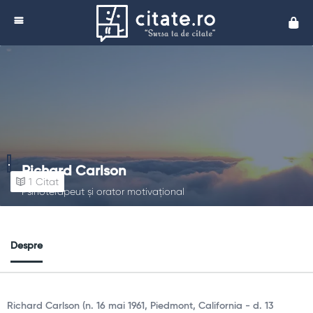
Cita
Richard Carlson
1
Citat
Psihoterapeut și orator motivațional
Despre
Richard Carlson (n. 16 mai 1961, Piedmont, California - d. 13