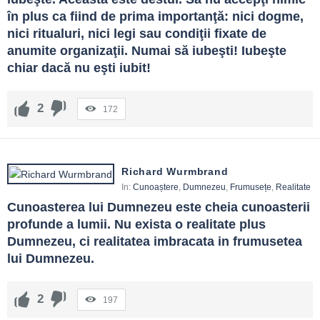
în plus ca fiind de prima importanţă: nici dogme, 
nici ritualuri, nici legi sau condiţii fixate de 
anumite organizaţii. Numai să iubeşti! Iubeşte 
chiar dacă nu eşti iubit!
2
172
Richard Wurmbrand
In:
Cunoaștere
,
Dumnezeu
,
Frumusețe
,
Realitate
Cunoasterea lui Dumnezeu este cheia cunoasterii 
profunde a lumii. Nu exista o realitate plus 
Dumnezeu, ci realitatea imbracata in frumusetea 
lui Dumnezeu.
2
197