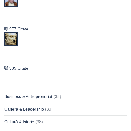
Vasile Ghica
977 Citate
Publilius Syrus
935 Citate
Idei & Perspective
Business & Antreprenoriat
(38)
Carieră & Leadership
(39)
Cultură & Istorie
(38)