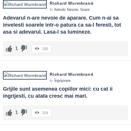
Richard Wurmbrand
In:
Adevăr
,
Nevoie
,
Soare
Adevarul n-are nevoie de aparare. Cum n-ai sa 
invelesti soarele intr-o patura ca sa-l feresti, tot 
asa si adevarul. Lasa-l sa lumineze.
1
185
Richard Wurmbrand
In:
Îngrijorare
Grijile sunt asemenea copiilor mici: cu cat ii 
ingrijesti, cu atata cresc mai mari.
1
204