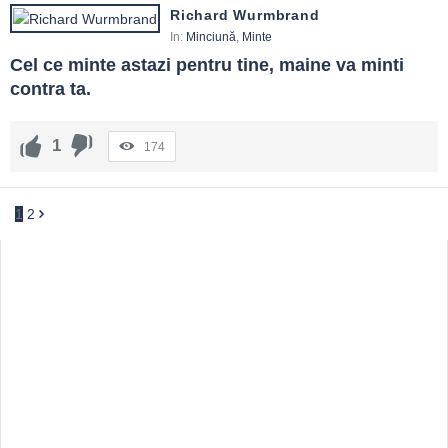
Richard Wurmbrand
In:
Minciună
,
Minte
Cel ce minte astazi pentru tine, maine va minti 
contra ta.
1
174
1
2
Sidebar
Adv
250x250