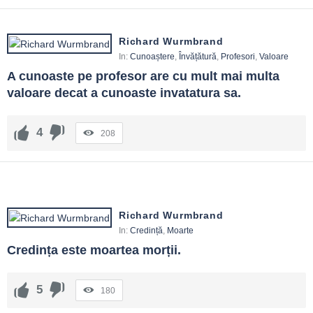
Richard Wurmbrand
In:
Cunoaștere
,
Învățătură
,
Profesori
,
Valoare
A cunoaste pe profesor are cu mult mai multa 
valoare decat a cunoaste invatatura sa.
4
208
Richard Wurmbrand
In:
Credință
,
Moarte
Credința este moartea morții.
5
180