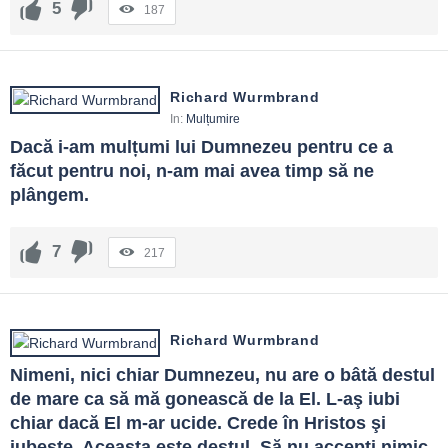
5
187
Richard Wurmbrand
In:
Mulțumire
Dacă i-am mulțumi lui Dumnezeu pentru ce a 
făcut pentru noi, n-am mai avea timp să ne 
plângem.
7
217
Richard Wurmbrand
Nimeni, nici chiar Dumnezeu, nu are o bâtă destul 
de mare ca să mă gonească de la El. L-aş iubi 
chiar dacă El m-ar ucide. Crede în Hristos şi 
iubeşte. Aceasta este destul. Să nu accepţi nimic 