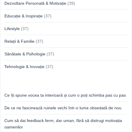
Dezvoltare Personală & Motivație
(39)
Educație & Inspirație
(37)
Lifestyle
(37)
Relații & Familie
(37)
Sănătate & Psihologie
(37)
Tehnologie & Inovație
(37)
Idei proaspete, perspective luminoase
Ce îți spune vocea ta interioară și cum o poți schimba pas cu pas
De ce ne fascinează ruinele vechi într-o lume obsedată de nou
Cum să dai feedback ferm, dar uman, fără să distrugi motivația
oamenilor