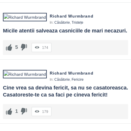
Richard Wurmbrand
In:
Căsătorie
,
Tristețe
Micile atentii salveaza casniciile de mari necazuri.
5
174
Richard Wurmbrand
In:
Căsătorie
,
Fericire
Cine vrea sa devina fericit, sa nu se casatoreasca. 
Casatoreste-te ca sa faci pe cineva fericit!
1
179