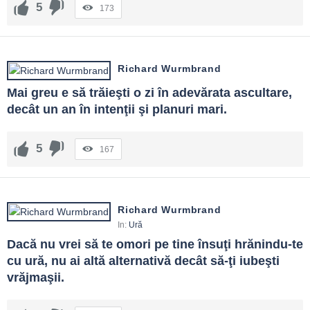
5
173
Richard Wurmbrand
Mai greu e să trăieşti o zi în adevărata ascultare, 
decât un an în intenţii şi planuri mari.
5
167
Richard Wurmbrand
In:
Ură
Dacă nu vrei să te omori pe tine însuţi hrănindu-te 
cu ură, nu ai altă alternativă decât să-ţi iubeşti 
vrăjmaşii.