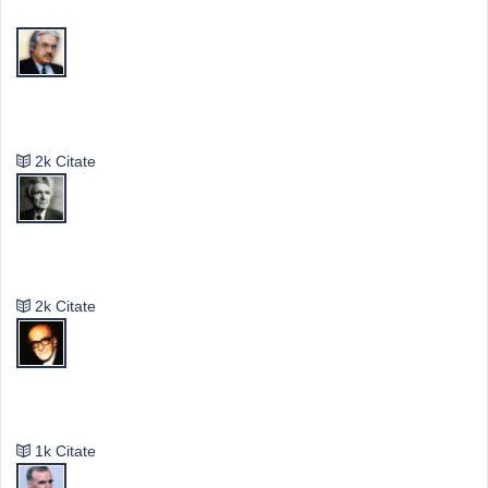
Valeriu Butulescu
2k Citate
Emil Cioran
2k Citate
Mircea Eliade
1k Citate