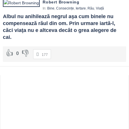
Robert Browning
In:
Bine
,
Consecințe
,
Iertare
,
Rău
,
Viață
Albul nu anihilează negrul aşa cum binele nu 
compensează răul din om. Prin urmare iartă-l, 
căci viaţa nu e altceva decât o grea alegere de 
cai.
0
177
Sidebar
Adv
250x250