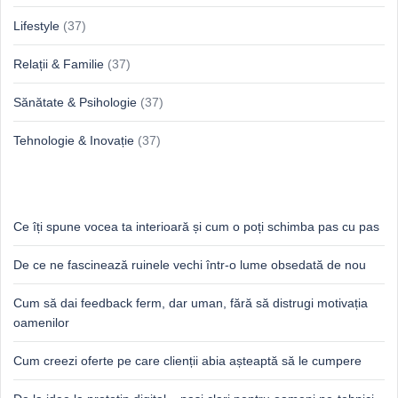
Lifestyle
(37)
Relații & Familie
(37)
Sănătate & Psihologie
(37)
Tehnologie & Inovație
(37)
Idei proaspete, perspective luminoase
Ce îți spune vocea ta interioară și cum o poți schimba pas cu pas
De ce ne fascinează ruinele vechi într-o lume obsedată de nou
Cum să dai feedback ferm, dar uman, fără să distrugi motivația
oamenilor
Cum creezi oferte pe care clienții abia așteaptă să le cumpere