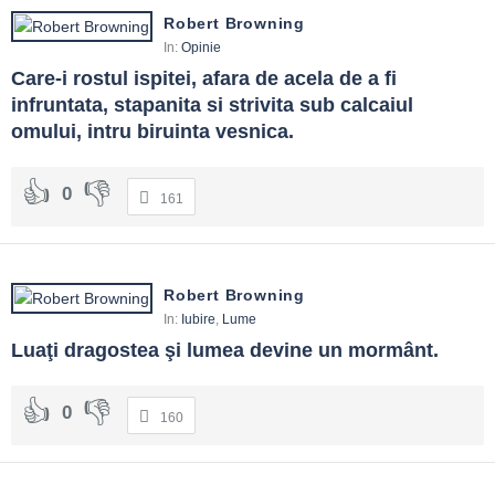
Robert Browning
In:
Opinie
Care-i rostul ispitei, afara de acela de a fi 
infruntata, stapanita si strivita sub calcaiul 
omului, intru biruinta vesnica.
0
161
Robert Browning
In:
Iubire
,
Lume
Luaţi dragostea şi lumea devine un mormânt.
0
160