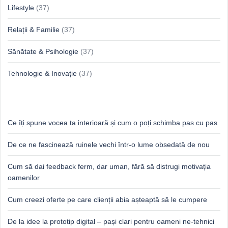
Lifestyle
(37)
Relații & Familie
(37)
Sănătate & Psihologie
(37)
Tehnologie & Inovație
(37)
Idei proaspete, perspective luminoase
Ce îți spune vocea ta interioară și cum o poți schimba pas cu pas
De ce ne fascinează ruinele vechi într-o lume obsedată de nou
Cum să dai feedback ferm, dar uman, fără să distrugi motivația
oamenilor
Cum creezi oferte pe care clienții abia așteaptă să le cumpere
De la idee la prototip digital – pași clari pentru oameni ne-tehnici