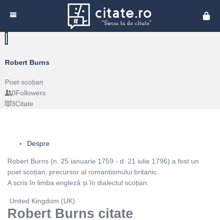
Cita
Robert Burns
Poet scoțian
0
Followers
3
Citate
Despre
Robert Burns (n. 25 ianuarie 1759 - d. 21 iulie 1796) a fost un
poet scoțian, precursor al romantismului britanic.
A scris în limba engleză și în dialectul scoțian.
United Kingdom (UK)
Robert Burns citate