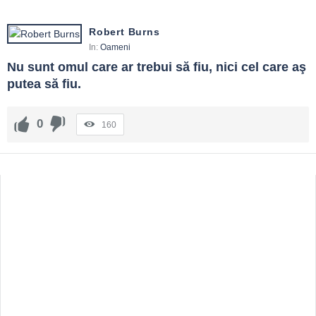
Robert Burns
In:
Oameni
Nu sunt omul care ar trebui să fiu, nici cel care aş 
putea să fiu.
0
160
Sidebar
Adv
250x250