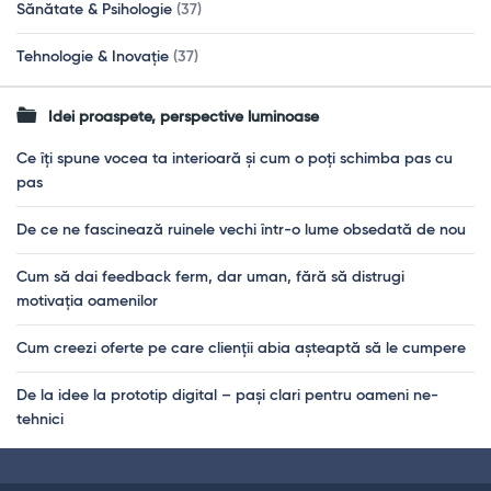
Sănătate & Psihologie
(37)
Tehnologie & Inovație
(37)
Idei proaspete, perspective luminoase
Ce îți spune vocea ta interioară și cum o poți schimba pas cu
pas
De ce ne fascinează ruinele vechi într-o lume obsedată de nou
Cum să dai feedback ferm, dar uman, fără să distrugi
motivația oamenilor
Cum creezi oferte pe care clienții abia așteaptă să le cumpere
De la idee la prototip digital – pași clari pentru oameni ne-
tehnici
Footer