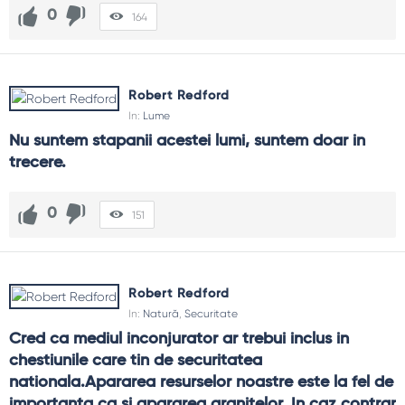
0
164
Robert Redford
In:
Lume
Nu suntem stapanii acestei lumi, suntem doar in 
trecere.
0
151
Robert Redford
In:
Natură
,
Securitate
Cred ca mediul inconjurator ar trebui inclus in 
chestiunile care tin de securitatea 
nationala.Apararea resurselor noastre este la fel de 
importanta ca si apararea granitelor. In caz contrar 