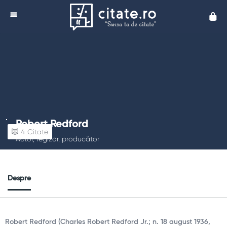
Cita
Robert Redford
4
Citate
Actor, regizor, producător
Despre
Robert Redford (Charles Robert Redford Jr.; n. 18 august 1936,