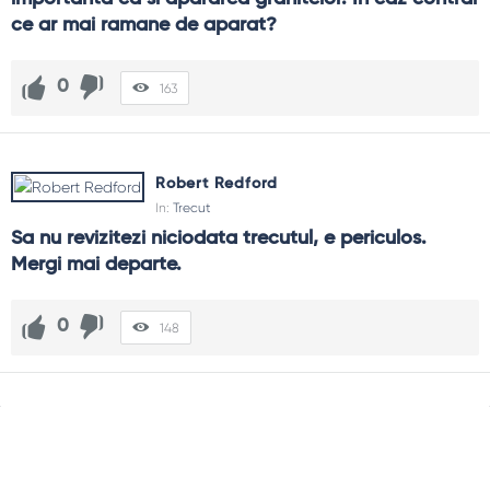
ce ar mai ramane de aparat?
0
163
Robert Redford
In:
Trecut
Sa nu revizitezi niciodata trecutul, e periculos. 
Mergi mai departe.
0
148
Sidebar
Adv
250x250