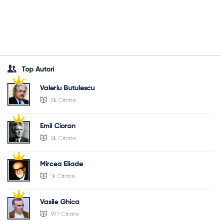
Top Autori
Valeriu Butulescu
2k Citate
Emil Cioran
2k Citate
Mircea Eliade
1k Citate
Vasile Ghica
977 Citate