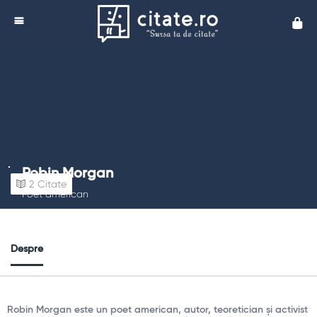
Cita
Robin Morgan
2
Citate
Poet american
Despre
Robin Morgan este un poet american, autor, teoretician și activist