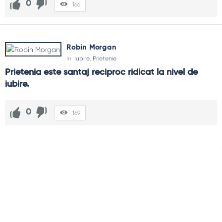
0
166
Robin Morgan
In:
Iubire
,
Prietenie
Prietenia este santaj reciproc ridicat la nivel de 
iubire.
0
169
Sidebar
Adv
250x250