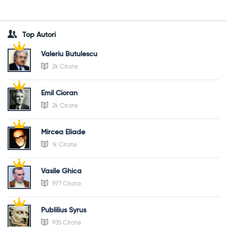
Top Autori
Valeriu Butulescu
2k Citate
Emil Cioran
2k Citate
Mircea Eliade
1k Citate
Vasile Ghica
977 Citate
Publilius Syrus
935 Citate