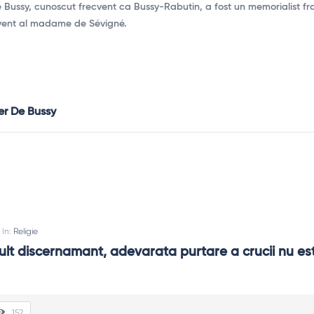
Bussy, cunoscut frecvent ca Bussy-Rabutin, a fost un memorialist fr
cvent al madame de Sévigné.
er De Bussy
In:
Religie
ult discernamant, adevarata purtare a crucii nu est
152