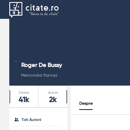
Roger De Bussy
Memorialist francez
Stats
Citate
Autori
41k
2k
Despre
Toti Autorii