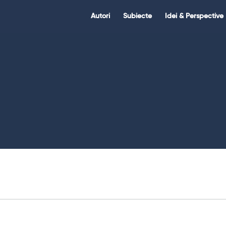
Citate.ro
Citate.ro
Autori
Subiecte
Idei & Perspective
Navigation