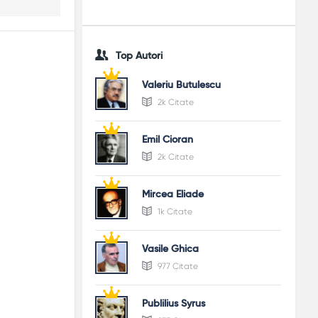
Top Autori
Valeriu Butulescu
2k Citate
Emil Cioran
2k Citate
Mircea Eliade
1k Citate
Vasile Ghica
977 Citate
Publilius Syrus