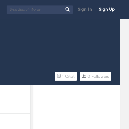
Sign In
Sign Up
1
Citat
0
Followers
Sidebar
Adv
250x250