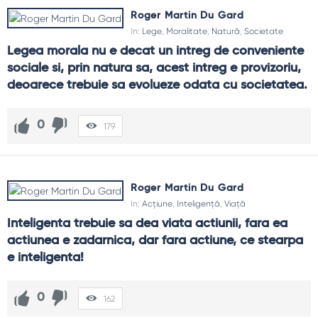
Roger Martin Du Gard
In:
Lege
,
Moralitate
,
Natură
,
Societate
Legea morala nu e decat un intreg de conveniente 
sociale si, prin natura sa, acest intreg e provizoriu, 
deoarece trebuie sa evolueze odata cu societatea.
0
179
Roger Martin Du Gard
In:
Acțiune
,
Inteligență
,
Viață
Inteligenta trebuie sa dea viata actiunii, fara ea 
actiunea e zadarnica, dar fara actiune, ce stearpa 
e inteligenta!
0
162