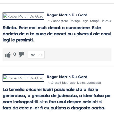
Roger Martin Du Gard
In:
Cunoaștere
,
Dorințe
,
Lege
,
Știință
,
Univers
Stiinta. Este mai mult decat o cunoastere. Este 
dorinta de a te pune de acord cu universul ale carui 
legi le presimti.
0
170
Roger Martin Du Gard
In:
Greșeli
,
Idei
,
Iluzie
,
Iubire
,
Judecată
La temelia oricarei iubiri pasionale sta o iluzie 
generoasa, o greseala de judecata, o idee falsa pe 
care indragostitii si-o fac unul despre celalalt si 
fara de care n-ar fi cu putinta o dragoste oarba.