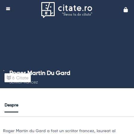
Cita
Roger Martin Du Gard
6
Citate
Scriitor francez
Despre
Roger Martin du Gard a fost un scriitor francez, laureat al