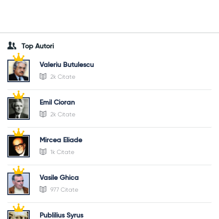
Top Autori
Valeriu Butulescu
2k Citate
Emil Cioran
2k Citate
Mircea Eliade
1k Citate
Vasile Ghica
977 Citate
Publilius Syrus