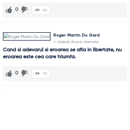
0
169
Roger Martin Du Gard
In:
Adevăr
,
Eroare
,
Libertate
Cand si adevarul si eroarea se afla in libertate, nu 
eroarea este cea care triumfa.
0
178
Sidebar
Adv
250x250