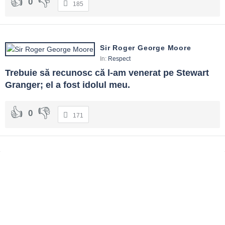
0
185
Sir Roger George Moore
In:
Respect
Trebuie să recunosc că l-am venerat pe Stewart 
Granger; el a fost idolul meu.
0
171
Sidebar
Adv
250x250