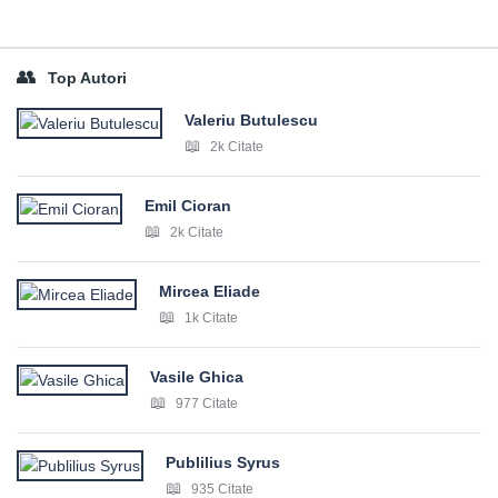
Top Autori
Valeriu Butulescu
2k Citate
Emil Cioran
2k Citate
Mircea Eliade
1k Citate
Vasile Ghica
977 Citate
Publilius Syrus
935 Citate