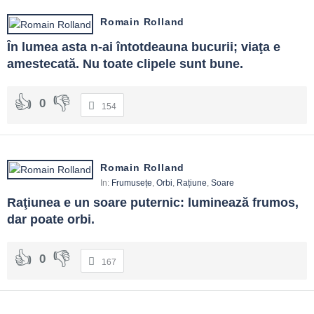
Romain Rolland
În lumea asta n-ai întotdeauna bucurii; viaţa e 
amestecată. Nu toate clipele sunt bune.
0
154
Romain Rolland
In:
Frumusețe
,
Orbi
,
Rațiune
,
Soare
Raţiunea e un soare puternic: luminează frumos, 
dar poate orbi.
0
167