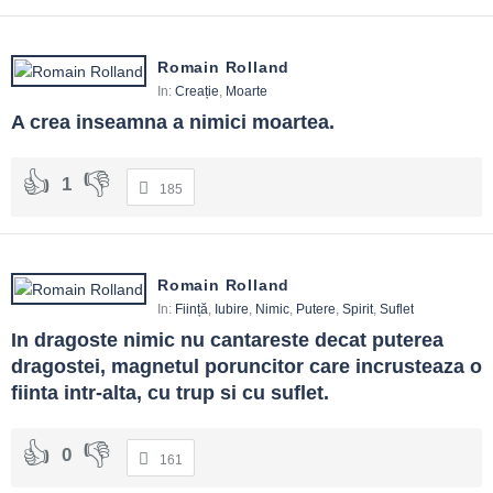
Romain Rolland
In:
Creație
,
Moarte
A crea inseamna a nimici moartea.
1
185
Romain Rolland
In:
Ființă
,
Iubire
,
Nimic
,
Putere
,
Spirit
,
Suflet
In dragoste nimic nu cantareste decat puterea 
dragostei, magnetul poruncitor care incrusteaza o 
fiinta intr-alta, cu trup si cu suflet.
0
161