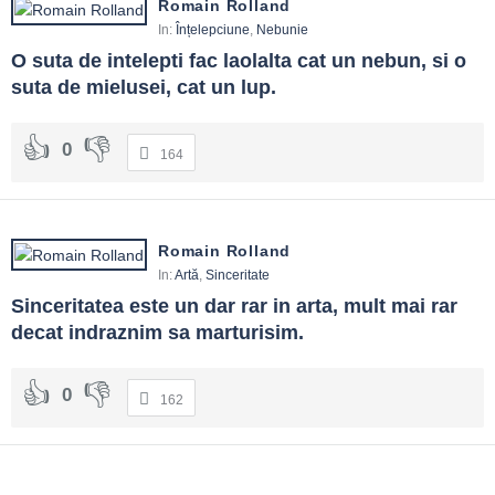
Romain Rolland
In:
Înțelepciune
,
Nebunie
O suta de intelepti fac laolalta cat un nebun, si o 
suta de mielusei, cat un lup.
0
164
Romain Rolland
In:
Artă
,
Sinceritate
Sinceritatea este un dar rar in arta, mult mai rar 
decat indraznim sa marturisim.
0
162