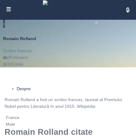
Cita
Romain Rolland
Scriitor francez
0
Followers
16
Citate
Despre
Romain Rolland a fost un scriitor francez, laureat al Premiului
Nobel pentru Literatură în anul 1915. Wikipedia
France
Male
Romain Rolland citate