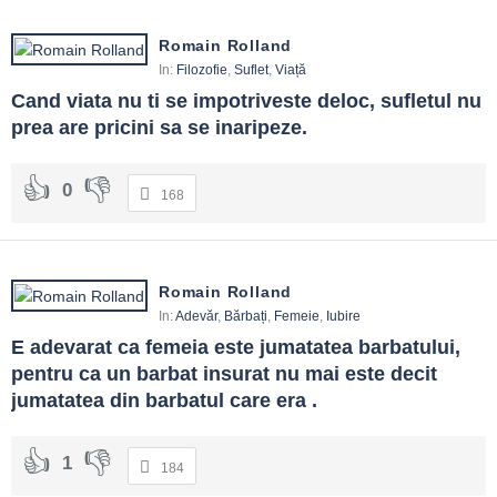
Romain Rolland
In:
Filozofie
,
Suflet
,
Viață
Cand viata nu ti se impotriveste deloc, sufletul nu 
prea are pricini sa se inaripeze.
0
168
Romain Rolland
In:
Adevăr
,
Bărbați
,
Femeie
,
Iubire
E adevarat ca femeia este jumatatea barbatului, 
pentru ca un barbat insurat nu mai este decit 
jumatatea din barbatul care era .
1
184