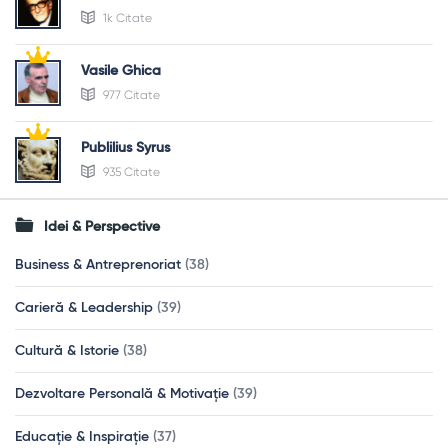
1k Citate
Vasile Ghica
977 Citate
Publilius Syrus
935 Citate
Idei & Perspective
Business & Antreprenoriat
(38)
Carieră & Leadership
(39)
Cultură & Istorie
(38)
Dezvoltare Personală & Motivație
(39)
Educație & Inspirație
(37)