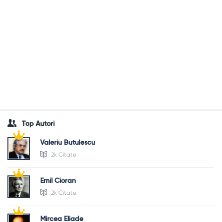
Top Autori
Valeriu Butulescu
2k Citate
Emil Cioran
2k Citate
Mircea Eliade