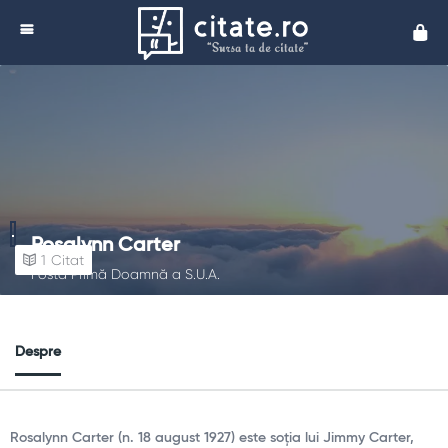
Cita
Rosalynn Carter
1
Citat
Fosta Primă Doamnă a S.U.A.
Despre
Rosalynn Carter (n. 18 august 1927) este soția lui Jimmy Carter,