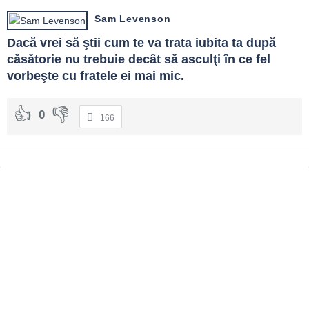
Sam Levenson
Dacă vrei să ştii cum te va trata iubita ta după 
căsătorie nu trebuie decât să asculţi în ce fel 
vorbeşte cu fratele ei mai mic.
0
166
Sidebar
Adv
250x250