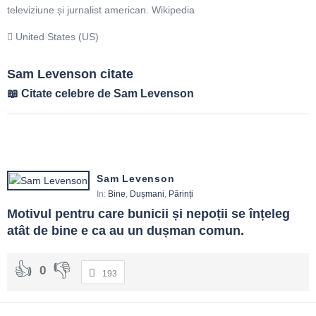
televiziune și jurnalist american. Wikipedia
United States (US)
Sam Levenson citate
Citate celebre de Sam Levenson
Sam Levenson
In:
Bine
,
Dușmani
,
Părinți
Motivul pentru care bunicii și nepoții se înțeleg 
atât de bine e ca au un dușman comun.
0
193