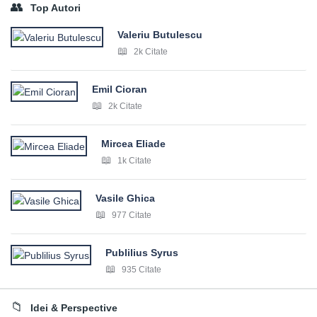
Top Autori
Valeriu Butulescu
2k Citate
Emil Cioran
2k Citate
Mircea Eliade
1k Citate
Vasile Ghica
977 Citate
Publilius Syrus
935 Citate
Idei & Perspective