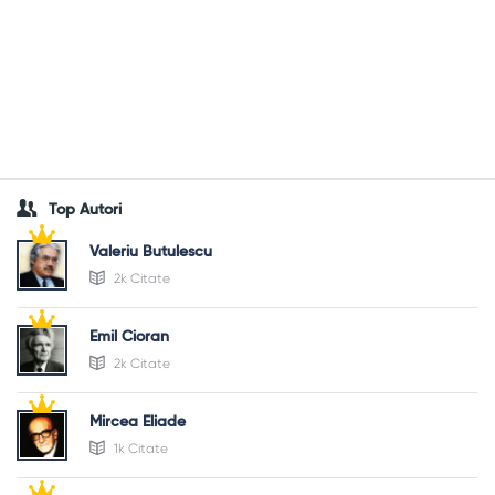
Top Autori
Valeriu Butulescu
2k Citate
Emil Cioran
2k Citate
Mircea Eliade
1k Citate