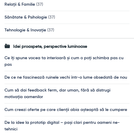
Relații & Familie
(37)
Sănătate & Psihologie
(37)
Tehnologie & Inovație
(37)
Idei proaspete, perspective luminoase
Ce îți spune vocea ta interioară și cum o poți schimba pas cu
pas
De ce ne fascinează ruinele vechi într-o lume obsedată de nou
Cum să dai feedback ferm, dar uman, fără să distrugi
motivația oamenilor
Cum creezi oferte pe care clienții abia așteaptă să le cumpere
De la idee la prototip digital – pași clari pentru oameni ne-
tehnici