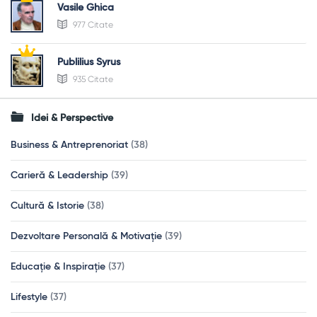
Vasile Ghica
977 Citate
Publilius Syrus
935 Citate
Idei & Perspective
Business & Antreprenoriat
(38)
Carieră & Leadership
(39)
Cultură & Istorie
(38)
Dezvoltare Personală & Motivație
(39)
Educație & Inspirație
(37)
Lifestyle
(37)