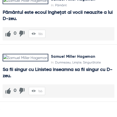
In:
Pământ
Pământul este ecoul înghețat al vocii neauzite a lui 
D-zeu.
0
186
Samuel Miller Hageman
In:
Dumnezeu
,
Liniște
,
Singurătate
Sa fii singur cu Linistea inseamna sa fii singur cu D-
zeu.
0
166
Sidebar