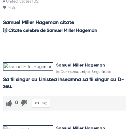
United States (US)
Male
Samuel Miller Hageman citate
Citate celebre de Samuel Miller Hageman
Samuel Miller Hageman
In:
Dumnezeu
,
Liniște
,
Singurătate
Sa fii singur cu Linistea inseamna sa fii singur cu D-
zeu.
0
190
Samuel Miller Hageman