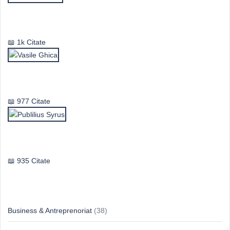
Mircea Eliade
1k Citate
Vasile Ghica
977 Citate
Publilius Syrus
935 Citate
Idei & Perspective
Business & Antreprenoriat
(38)