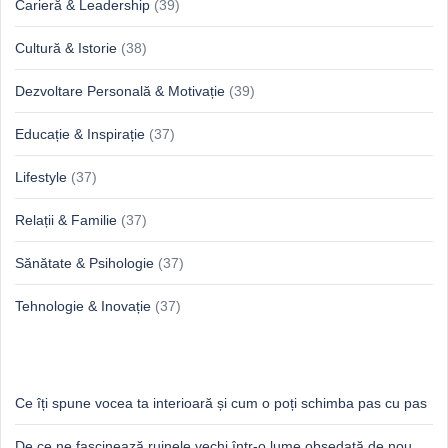
Carieră & Leadership
(39)
Cultură & Istorie
(38)
Dezvoltare Personală & Motivație
(39)
Educație & Inspirație
(37)
Lifestyle
(37)
Relații & Familie
(37)
Sănătate & Psihologie
(37)
Tehnologie & Inovație
(37)
Idei proaspete, perspective luminoase
Ce îți spune vocea ta interioară și cum o poți schimba pas cu pas
De ce ne fascinează ruinele vechi într-o lume obsedată de nou