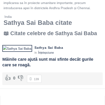
implicarea sa în proiecte umanitare importante, precum
introducerea apei în districtele Andhra Pradesh și Chennai.
India
Sathya Sai Baba citate
Citate celebre de Sathya Sai Baba
Sathya Sai Baba
In:
Înțelepciune
Mâinile care ajută sunt mai sfinte decât gurile 
care se roagă.
0
139
Sidebar
Adv