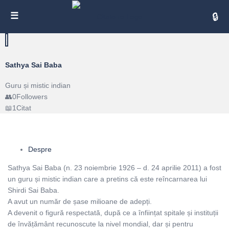
Cita
Sathya Sai Baba
Guru și mistic indian
0
Followers
1
Citat
Despre
Sathya Sai Baba (n. 23 noiembrie 1926 – d. 24 aprilie 2011) a fost
un guru și mistic indian care a pretins că este reîncarnarea lui
Shirdi Sai Baba.
A avut un număr de șase milioane de adepți.
A devenit o figură respectată, după ce a înființat spitale și instituții
de învățământ recunoscute la nivel mondial, dar și pentru