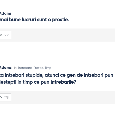
 Adams
 mai bune lucruri sunt o prostie.
162
 Adams
In:
Întrebare
,
Prostie
,
Timp
 intrebari stupide, atunci ce gen de intrebari pun p
estepti in timp ce pun intrebarile?
175