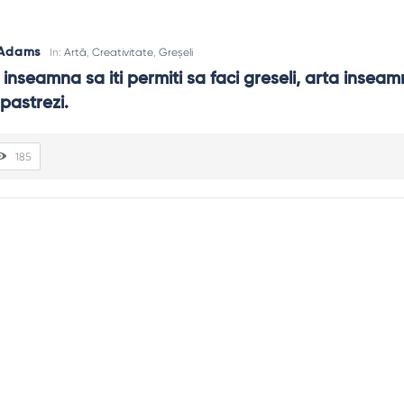
 Adams
In:
Artă
,
Creativitate
,
Greșeli
inseamna sa iti permiti sa faci greseli, arta inseamna
pastrezi.
185