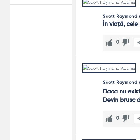
Scott Raymond
Adv
În viaţă, cele
120x600
0
Scott Raymond
Daca nu exista
Devin brusc d
0