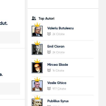
Top Autori
dut.
Valeriu Butulescu
2k Citate
Emil Cioran
2k Citate
Mircea Eliade
1k Citate
e.
Vasile Ghica
977 Citate
Publilius Syrus