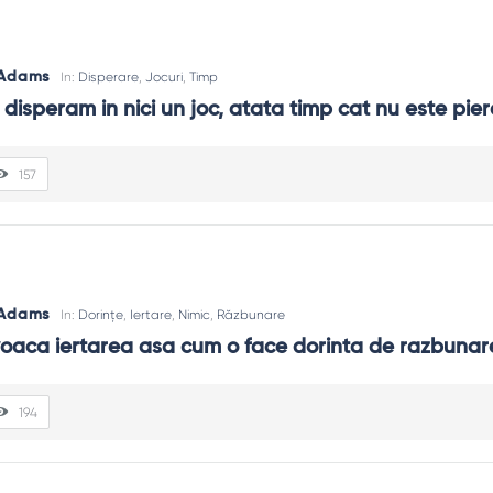
 Adams
In:
Disperare
,
Jocuri
,
Timp
 disperam in nici un joc, atata timp cat nu este pier
157
 Adams
In:
Dorințe
,
Iertare
,
Nimic
,
Răzbunare
voaca iertarea asa cum o face dorinta de razbunar
194