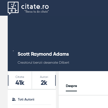
Scott Raymond Adams
Creatorul benzii desenate Dilbert
Stats
Citate
Autori
41k
2k
Despre
Toti Autorii