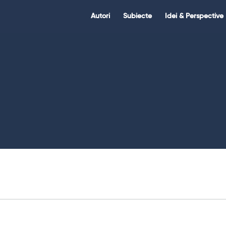
Citate.ro
Citate.ro
Autori
Subiecte
Idei & Perspective
Navigation