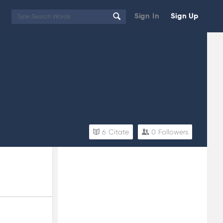
Sign In
Sign Up
6
Citate
0
Followers
Sidebar
Adv
250x250