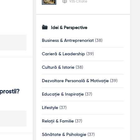
935 Citate
Idei & Perspective
Business & Antreprenoriat
(38)
Carieră & Leadership
(39)
Cultură & Istorie
(38)
Dezvoltare Personală & Motivație
(39)
rostii? 
Educație & Inspirație
(37)
Lifestyle
(37)
Relații & Familie
(37)
Sănătate & Psihologie
(37)