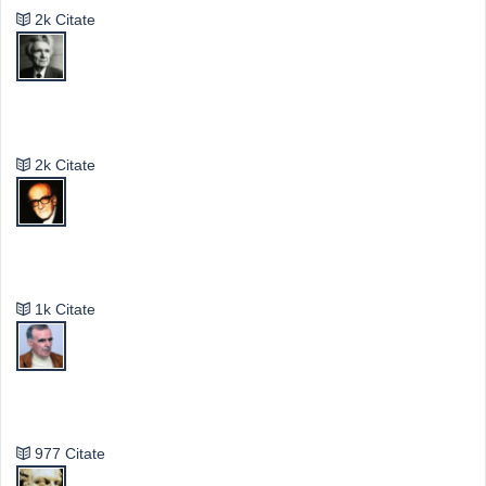
2k Citate
Emil Cioran
2k Citate
Mircea Eliade
1k Citate
Vasile Ghica
977 Citate