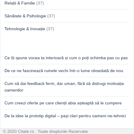
Relații & Familie
(37)
Sănătate & Psihologie
(37)
Tehnologie & Inovație
(37)
Idei proaspete, perspective luminoase
Ce îți spune vocea ta interioară și cum o poți schimba pas cu pas
De ce ne fascinează ruinele vechi într-o lume obsedată de nou
Cum să dai feedback ferm, dar uman, fără să distrugi motivația
oamenilor
Cum creezi oferte pe care clienții abia așteaptă să le cumpere
De la idee la prototip digital – pași clari pentru oameni ne-tehnici
Footer
© 2020 Citate.ro . Toate drepturile Rezervate