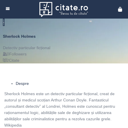
Cita
Sherlock Holmes
Detectiv particular ficțional
0
Followers
2
Citate
Despre
Sherlock Holmes este un detectiv particular ficțional, creat de
autorul și medicul scoțian Arthur Conan Doyle. Fantasticul
„consultant detectiv” al Londrei, Holmes este cunoscut pentru
raționamentul logic, abilitățile sale de deghizare și utilizarea
abilităților sale criminalistice pentru a rezolva cazurile grele.
Wikipedia