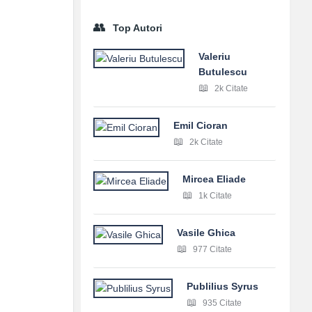
Top Autori
Valeriu
Butulescu
2k Citate
Emil Cioran
2k Citate
Mircea Eliade
1k Citate
Vasile Ghica
977 Citate
Publilius Syrus
935 Citate