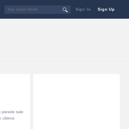
Sign In
Sign Up
Sidebar
Adv
250x250
 piesele sale
e câteva