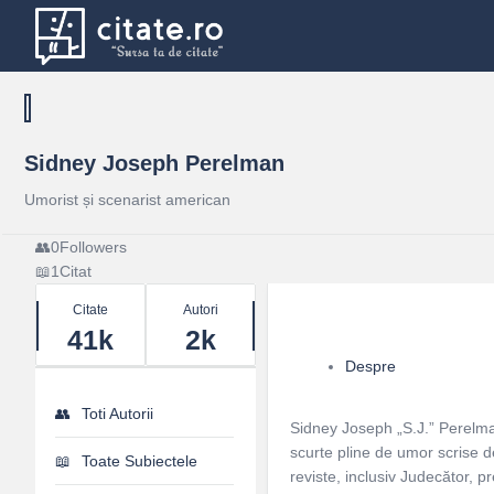
Sidney Joseph Perelman
Umorist și scenarist american
0
Followers
1
Citat
Stats
Citate
Autori
41k
2k
Despre
Toti Autorii
Sidney Joseph „S.J.” Perelman
scurte pline de umor scrise d
Toate Subiectele
reviste, inclusiv Judecător, pr