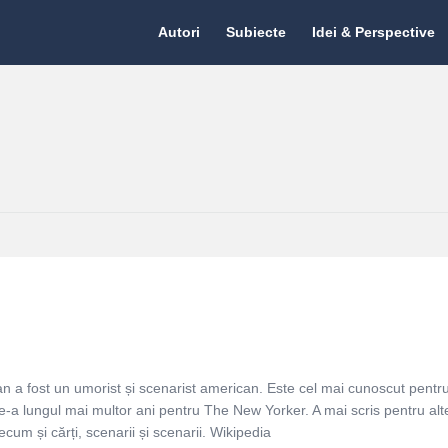
Citate.ro
Citate.ro
Autori
Subiecte
Idei & Perspective
Navigation
 a fost un umorist și scenarist american. Este cel mai cunoscut pentru
e-a lungul mai multor ani pentru The New Yorker. A mai scris pentru alt
ecum și cărți, scenarii și scenarii. Wikipedia