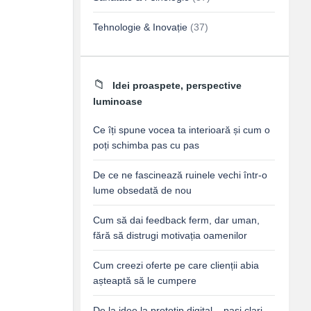
Tehnologie & Inovație
(37)
Idei proaspete, perspective
luminoase
Ce îți spune vocea ta interioară și cum o
poți schimba pas cu pas
De ce ne fascinează ruinele vechi într-o
lume obsedată de nou
Cum să dai feedback ferm, dar uman,
fără să distrugi motivația oamenilor
Cum creezi oferte pe care clienții abia
așteaptă să le cumpere
De la idee la prototip digital – pași clari