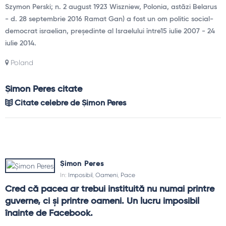
Szymon Perski; n. 2 august 1923 Wiszniew, Polonia, astăzi Belarus
- d. 28 septembrie 2016 Ramat Gan) a fost un om politic social-
democrat israelian, președinte al Israelului între15 iulie 2007 - 24
iulie 2014.
Poland
Șimon Peres citate
Citate celebre de Șimon Peres
Șimon Peres
In:
Imposibil
,
Oameni
,
Pace
Cred că pacea ar trebui instituită nu numai printre 
guverne, ci şi printre oameni. Un lucru imposibil 
înainte de Facebook.