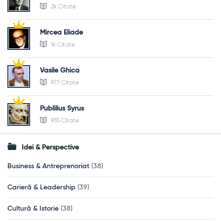
2k Citate
Mircea Eliade
1k Citate
Vasile Ghica
977 Citate
Publilius Syrus
935 Citate
Idei & Perspective
Business & Antreprenoriat
(38)
Carieră & Leadership
(39)
Cultură & Istorie
(38)