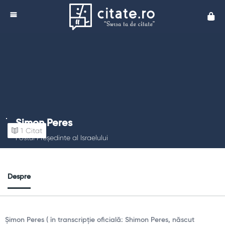
Cita
Șimon Peres
1
Citat
Fostul Preşedinte al Israelului
Despre
Șimon Peres ( în transcripție oficială: Shimon Peres, născut