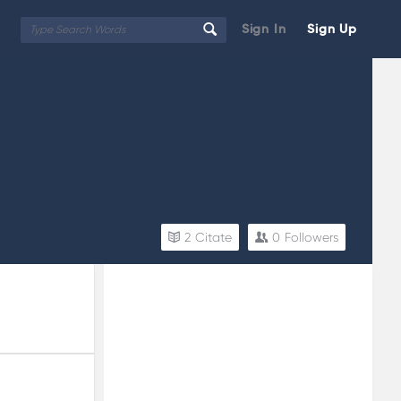
Sign In
Sign Up
2
Citate
0
Followers
Sidebar
Adv
250x250