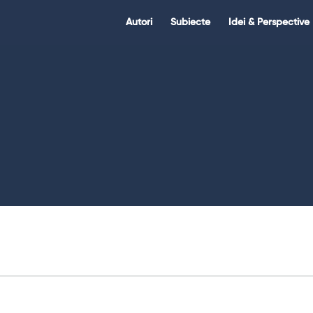
Citate.ro
Citate.ro
Autori
Subiecte
Idei & Perspective
Navigation