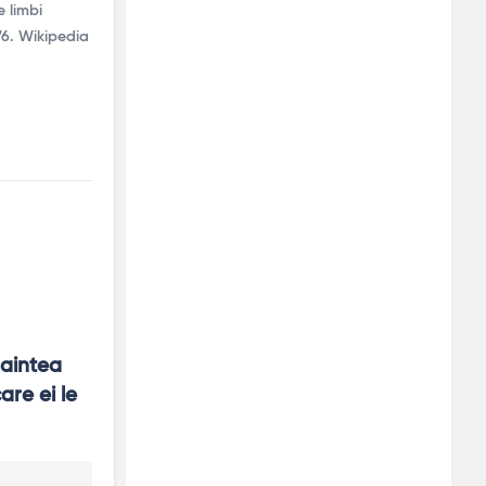
e limbi
976. Wikipedia
aintea 
re ei le 