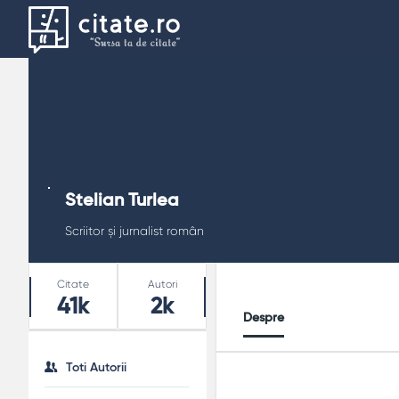
Stelian Turlea
Scriitor și jurnalist român
Stats
Citate
Autori
41k
2k
Despre
Toti Autorii