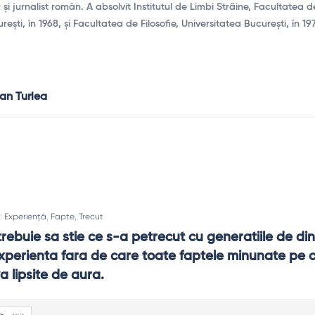
r și jurnalist român. A absolvit Institutul de Limbi Străine, Facultatea d
ești, în 1968, și Facultatea de Filosofie, Universitatea București, în 1
ian Turlea
n:
Experiență
,
Fapte
,
Trecut
 trebuie sa stie ce s-a petrecut cu generatiile de din
 experienta fara de care toate faptele minunate pe ca
a lipsite de aura.