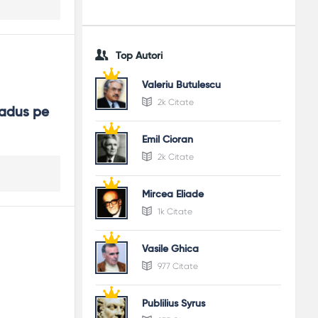
Top Autori
Valeriu Butulescu
2k Citate
adus pe 
Emil Cioran
2k Citate
Mircea Eliade
1k Citate
Vasile Ghica
977 Citate
Publilius Syrus