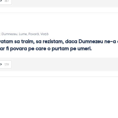
187
n:
Dumnezeu
,
Lume
,
Povară
,
Viață
nvatam sa traim, sa rezistam, daca Dumnezeu ne-a 
 ar fi povara pe care o purtam pe umeri.
179