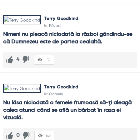
Terry Goodkind
In:
Război
Nimeni nu pleacă niciodată la război gândindu-se 
că Dumnezeu este de partea cealaltă.
4
158
Terry Goodkind
In:
Oameni
Nu lăsa niciodată o femeie frumoasă să-ți aleagă 
calea atunci când se află un bărbat în raza ei 
vizuală.
0
146