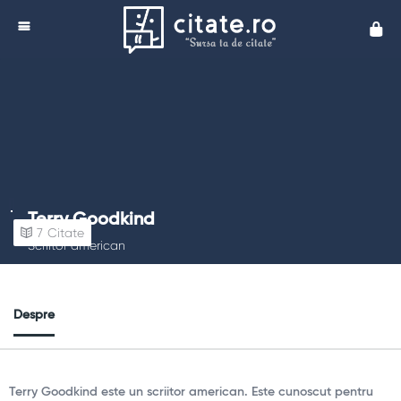
Cita
Terry Goodkind
7
Citate
Scriitor american
Despre
Terry Goodkind este un scriitor american. Este cunoscut pentru