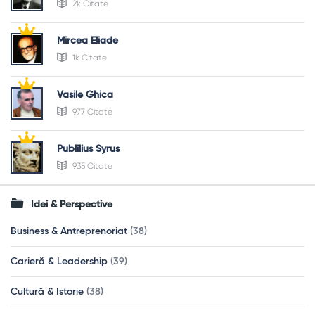
2k Citate
Mircea Eliade
1k Citate
Vasile Ghica
977 Citate
Publilius Syrus
935 Citate
Idei & Perspective
Business & Antreprenoriat
(38)
Carieră & Leadership
(39)
Cultură & Istorie
(38)