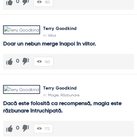
0
185
Terry Goodkind
In:
Viitor
Doar un nebun merge înapoi în viitor.
0
160
Terry Goodkind
In:
Magie
,
Răzbunare
Dacă este folosită ca recompensă, magia este 
răzbunare întruchipată.
0
172