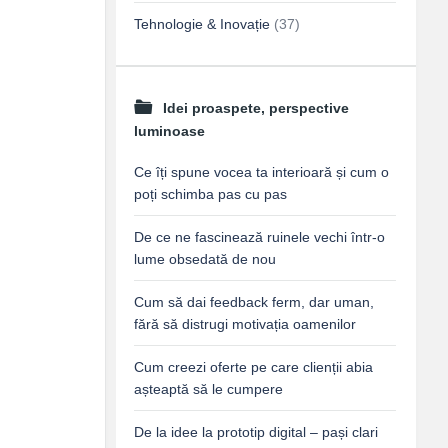
Tehnologie & Inovație
(37)
Idei proaspete, perspective
luminoase
Ce îți spune vocea ta interioară și cum o
poți schimba pas cu pas
De ce ne fascinează ruinele vechi într-o
lume obsedată de nou
Cum să dai feedback ferm, dar uman,
fără să distrugi motivația oamenilor
Cum creezi oferte pe care clienții abia
așteaptă să le cumpere
De la idee la prototip digital – pași clari