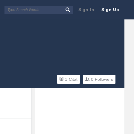
Sign In
Sign Up
1
Citat
0
Followers
Sidebar
Adv
250x250