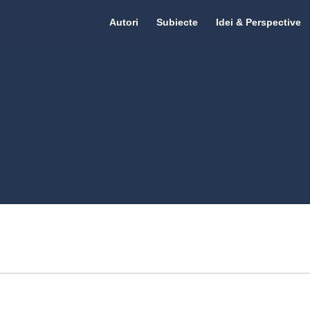
Citate.ro
Citate.ro
Autori
Subiecte
Idei & Perspective
Navigation