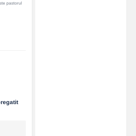
ste pastorul
egatit 