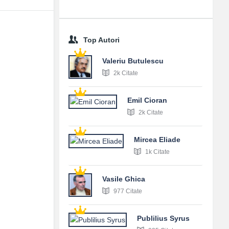
Top Autori
Valeriu Butulescu
2k Citate
Emil Cioran
2k Citate
Mircea Eliade
1k Citate
Vasile Ghica
977 Citate
Publilius Syrus