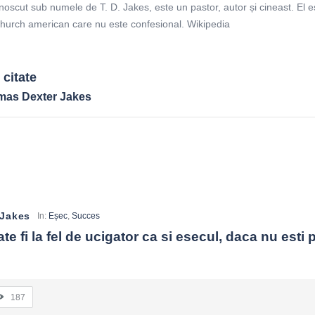
scut sub numele de T. D. Jakes, este un pastor, autor și cineast. El e
hurch american care nu este confesional. Wikipedia
citate
omas Dexter Jakes
 Jakes
In:
Eșec
,
Succes
e fi la fel de ucigator ca si esecul, daca nu esti pr
187