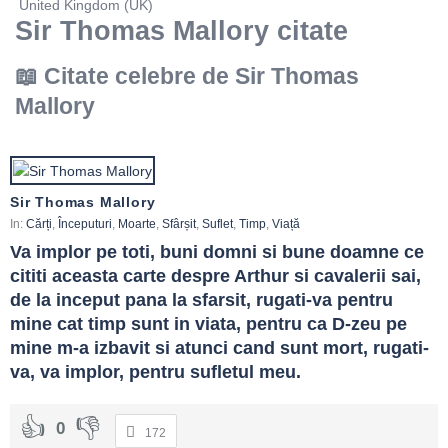
United Kingdom (UK)
Sir Thomas Mallory citate
Citate celebre de Sir Thomas
Mallory
Sir Thomas Mallory
In:
Cărți
,
Începuturi
,
Moarte
,
Sfârșit
,
Suflet
,
Timp
,
Viață
Va implor pe toti, buni domni si bune doamne ce 
cititi aceasta carte despre Arthur si cavalerii sai, 
de la inceput pana la sfarsit, rugati-va pentru 
mine cat timp sunt in viata, pentru ca D-zeu pe 
mine m-a izbavit si atunci cand sunt mort, rugati-
va, va implor, pentru sufletul meu.
0
172