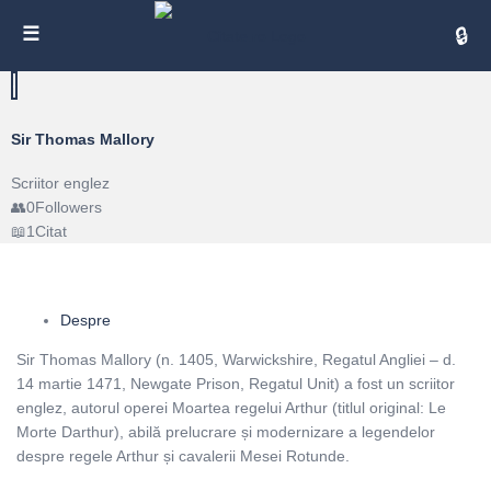
Cita
Sir Thomas Mallory
Scriitor englez
0
Followers
1
Citat
Despre
Sir Thomas Mallory (n. 1405, Warwickshire, Regatul Angliei – d.
14 martie 1471, Newgate Prison​, Regatul Unit) a fost un scriitor
englez, autorul operei Moartea regelui Arthur (titlul original: Le
Morte Darthur), abilă prelucrare și modernizare a legendelor
despre regele Arthur și cavalerii Mesei Rotunde.