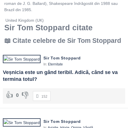
roman de J. G. Ballard), Shakespeare îndrăgostit din 1988 sau
Brazil din 1985.
United Kingdom (UK)
Sir Tom Stoppard citate
Citate celebre de Sir Tom Stoppard
Sir Tom Stoppard
In:
Eternitate
Veșnicia este un gând teribil. Adică, când se va 
termina totul?
0
152
Sir Tom Stoppard
In:
Aviație
,
Istorie
,
Opinie
,
Vârstă