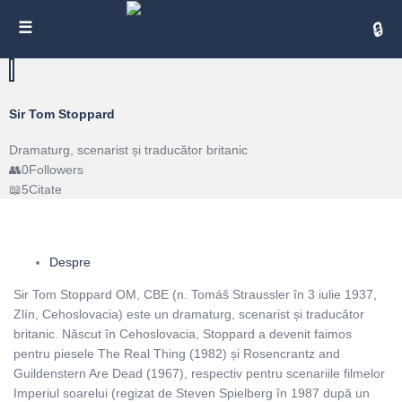
Cita
Sir Tom Stoppard
Dramaturg, scenarist și traducător britanic
0
Followers
5
Citate
Despre
Sir Tom Stoppard OM, CBE (n. Tomáš Straussler în 3 iulie 1937,
Zlín, Cehoslovacia) este un dramaturg, scenarist și traducător
britanic. Născut în Cehoslovacia, Stoppard a devenit faimos
pentru piesele The Real Thing (1982) și Rosencrantz and
Guildenstern Are Dead (1967), respectiv pentru scenariile filmelor
Imperiul soarelui (regizat de Steven Spielberg în 1987 după un