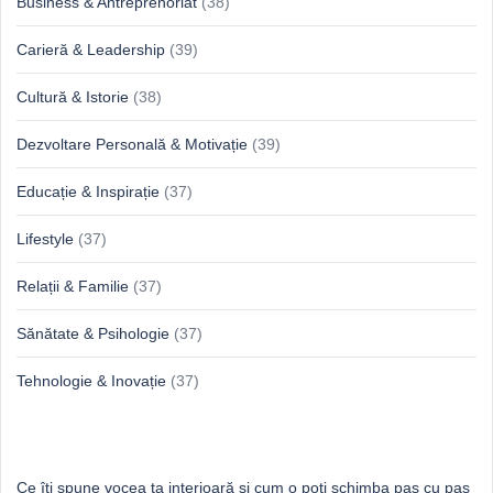
Business & Antreprenoriat
(38)
Carieră & Leadership
(39)
Cultură & Istorie
(38)
Dezvoltare Personală & Motivație
(39)
Educație & Inspirație
(37)
Lifestyle
(37)
Relații & Familie
(37)
Sănătate & Psihologie
(37)
Tehnologie & Inovație
(37)
Idei proaspete, perspective luminoase
Ce îți spune vocea ta interioară și cum o poți schimba pas cu pas