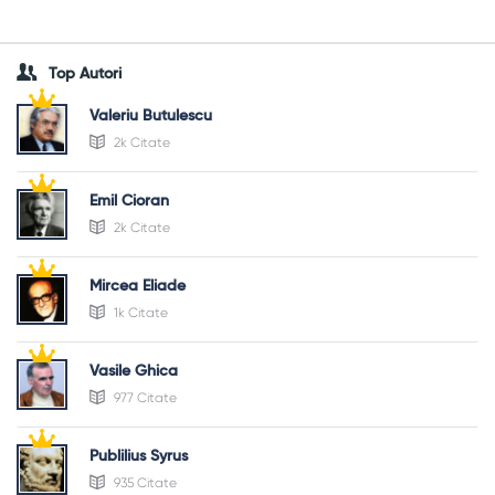
Top Autori
Valeriu Butulescu
2k Citate
Emil Cioran
2k Citate
Mircea Eliade
1k Citate
Vasile Ghica
977 Citate
Publilius Syrus
935 Citate