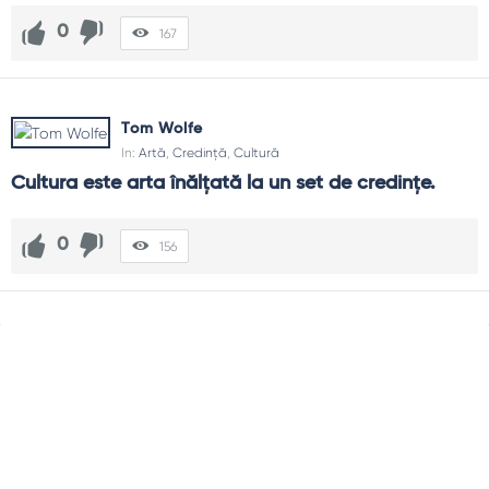
0
167
Tom Wolfe
In:
Artă
,
Credință
,
Cultură
Cultura este arta înălţată la un set de credinţe.
0
156
Sidebar
Adv
250x250