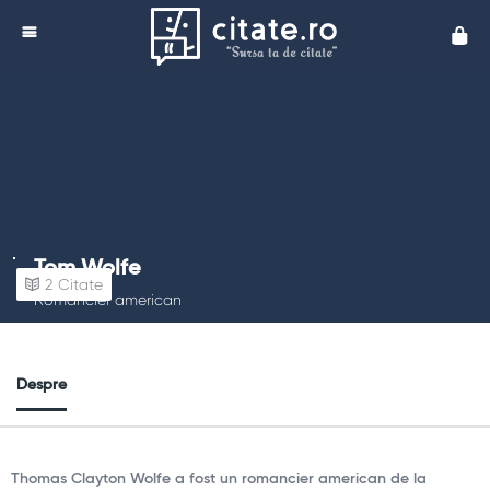
Cita
Tom Wolfe
2
Citate
Romancier american
Despre
Thomas Clayton Wolfe a fost un romancier american de la