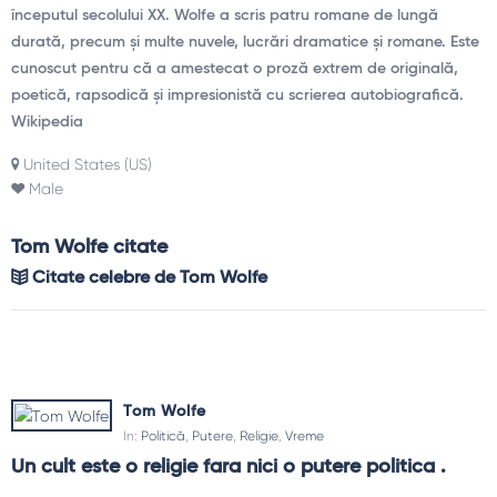
începutul secolului XX. Wolfe a scris patru romane de lungă
durată, precum și multe nuvele, lucrări dramatice și romane. Este
cunoscut pentru că a amestecat o proză extrem de originală,
poetică, rapsodică și impresionistă cu scrierea autobiografică.
Wikipedia
United States (US)
Male
Tom Wolfe citate
Citate celebre de Tom Wolfe
Tom Wolfe
In:
Politică
,
Putere
,
Religie
,
Vreme
Un cult este o religie fara nici o putere politica .