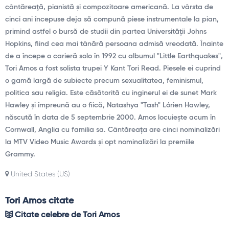
cântăreață, pianistă și compozitoare americană. La vârsta de
cinci ani începuse deja să compună piese instrumentale la pian,
primind astfel o bursă de studii din partea Universității Johns
Hopkins, fiind cea mai tânără persoana admisă vreodată. Înainte
de a începe o carieră solo în 1992 cu albumul "Little Earthquakes",
Tori Amos a fost solista trupei Y Kant Tori Read. Piesele ei cuprind
o gamă largă de subiecte precum sexualitatea, feminismul,
politica sau religia. Este căsătorită cu inginerul ei de sunet Mark
Hawley și împreună au o fiică, Natashya "Tash" Lórien Hawley,
născută în data de 5 septembrie 2000. Amos locuiește acum în
Cornwall, Anglia cu familia sa. Cântăreața are cinci nominalizări
la MTV Video Music Awards și opt nominalizări la premiile
Grammy.
United States (US)
Tori Amos citate
Citate celebre de Tori Amos