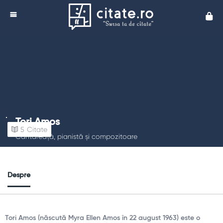
Cita
Tori Amos
5
Citate
Cântăreață, pianistă și compozitoare
Despre
Tori Amos (născută Myra Ellen Amos în 22 august 1963) este o