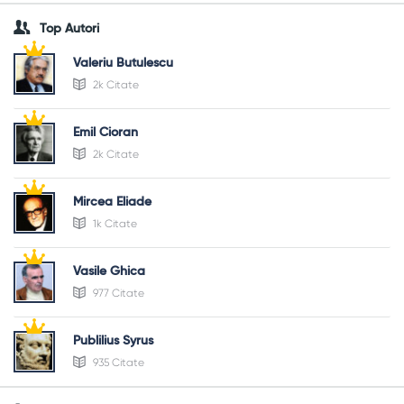
Top Autori
Valeriu Butulescu
2k Citate
Emil Cioran
2k Citate
Mircea Eliade
1k Citate
Vasile Ghica
977 Citate
Publilius Syrus
935 Citate