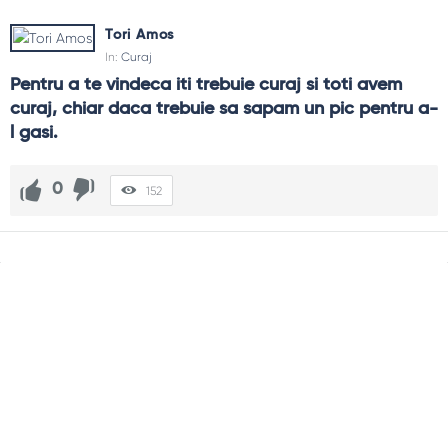
Tori Amos
In:
Curaj
Pentru a te vindeca iti trebuie curaj si toti avem 
curaj, chiar daca trebuie sa sapam un pic pentru a-
l gasi.
0
152
Sidebar
Adv
250x250