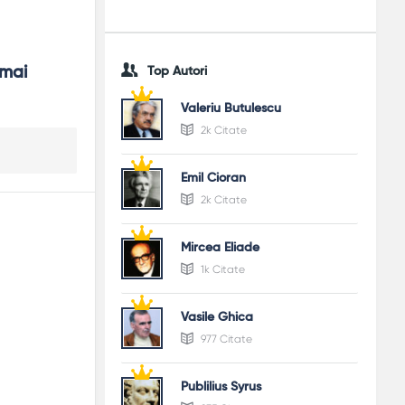
mai 
Top Autori
Valeriu Butulescu
2k Citate
Emil Cioran
2k Citate
Mircea Eliade
1k Citate
Vasile Ghica
977 Citate
Publilius Syrus