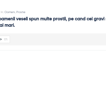
In:
Oameni
,
Prostie
amenii veseli spun multe prostii, pe cand cei gravi 
ai mari.
171