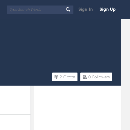
Sign In
Sign Up
2
Citate
0
Followers
Sidebar
Adv
250x250