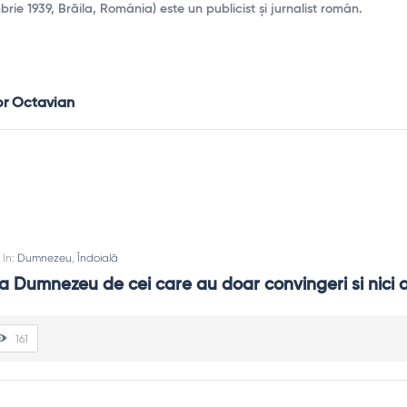
ie 1939, Brăila, România) este un publicist și jurnalist român.
or Octavian
In:
Dumnezeu
,
Îndoială
a Dumnezeu de cei care au doar convingeri si nici o
161