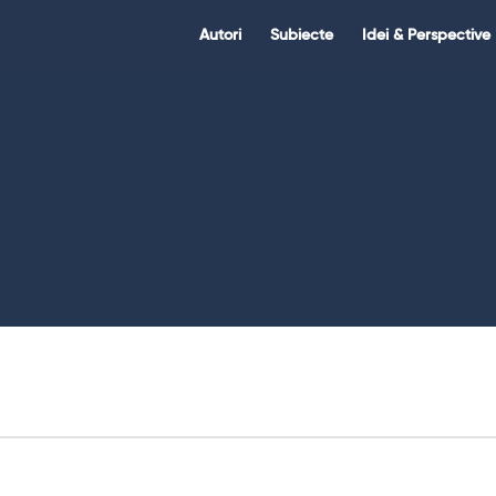
Citate.ro
Citate.ro
Autori
Subiecte
Idei & Perspective
Navigation