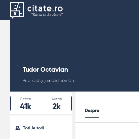
Tudor Octavian
Publicist și jurnalist român
Stats
Citate
Autori
41k
2k
Despre
Toti Autorii