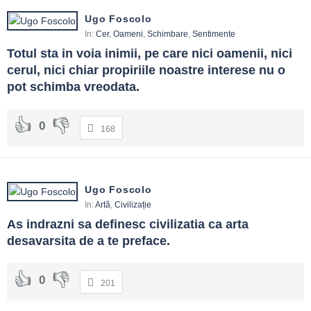
Ugo Foscolo
In:
Cer
,
Oameni
,
Schimbare
,
Sentimente
Totul sta in voia inimii, pe care nici oamenii, nici 
cerul, nici chiar propiriile noastre interese nu o 
pot schimba vreodata.
0
168
Ugo Foscolo
In:
Artă
,
Civilizație
As indrazni sa definesc civilizatia ca arta 
desavarsita de a te preface.
0
201