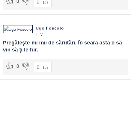
0
158
Ugo Foscolo
In:
Vin
Pregăteşte-mi mii de sărutări. În seara asta o să 
vin să ţi le fur.
0
153
Sidebar
Adv
250x250