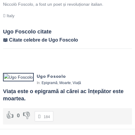
Niccolò Foscolo, a fost un poet și revoluționar italian.
Italy
Ugo Foscolo citate
Citate celebre de Ugo Foscolo
Ugo Foscolo
In:
Epigramă
,
Moarte
,
Viață
Viața este o epigramă al cărei ac înțepător este 
moartea.
0
184