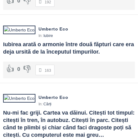
0
192
Umberto Eco
In:
Iubire
Iubirea arată o armonie între două făpturi care era 
deja ursită de la începutul timpurilor.
0
163
Umberto Eco
In:
Cărți
Nu-mi fac griji. Cartea va dăinui. Citești tot timpul: 
citești în tren, în autobuz. Citești în parc. Citești 
când te plimbi și chiar când faci dragoste poți să 
citești. Cu computerul este mai greu…