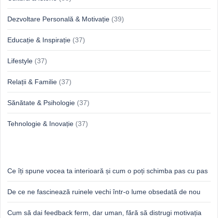
Dezvoltare Personală & Motivație
(39)
Educație & Inspirație
(37)
Lifestyle
(37)
Relații & Familie
(37)
Sănătate & Psihologie
(37)
Tehnologie & Inovație
(37)
Idei proaspete, perspective luminoase
Ce îți spune vocea ta interioară și cum o poți schimba pas cu pas
De ce ne fascinează ruinele vechi într-o lume obsedată de nou
Cum să dai feedback ferm, dar uman, fără să distrugi motivația