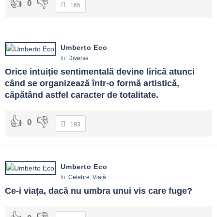
0
165
Umberto Eco
In:
Diverse
Orice intuiție sentimentală devine lirică atunci 
când se organizează într-o formă artistică, 
căpătând astfel caracter de totalitate.
0
193
Umberto Eco
In:
Celebre
,
Viață
Ce-i viața, dacă nu umbra unui vis care fuge?