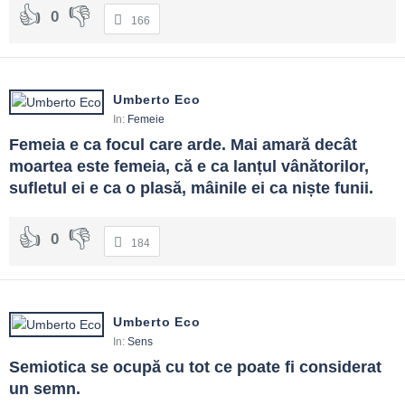
0
166
Umberto Eco
In:
Femeie
Femeia e ca focul care arde. Mai amară decât 
moartea este femeia, că e ca lanțul vânătorilor, 
sufletul ei e ca o plasă, mâinile ei ca niște funii.
0
184
Umberto Eco
In:
Sens
Semiotica se ocupă cu tot ce poate fi considerat 
un semn.