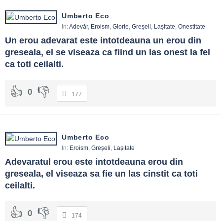
Umberto Eco
In:
Adevăr
,
Eroism
,
Glorie
,
Greșeli
,
Lașitate
,
Onestitate
Un erou adevarat este intotdeauna un erou din 
greseala, el se viseaza ca fiind un las onest la fel 
ca toti ceilalti.
0
177
Umberto Eco
In:
Eroism
,
Greșeli
,
Lașitate
Adevaratul erou este intotdeauna erou din 
greseala, el viseaza sa fie un las cinstit ca toti 
ceilalti.
0
174