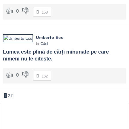
0
158
Umberto Eco
In:
Cărți
Lumea este plină de cărți minunate pe care 
nimeni nu le citește.
0
162
1
2
Sidebar
Adv
250x250