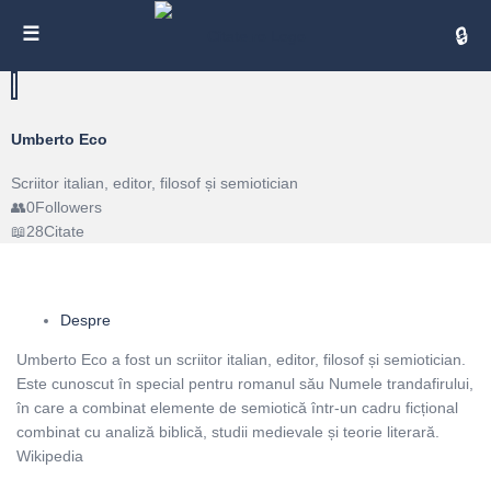
Cita
Umberto Eco
Scriitor italian, editor, filosof și semiotician
0
Followers
28
Citate
Despre
Umberto Eco a fost un scriitor italian, editor, filosof și semiotician.
Este cunoscut în special pentru romanul său Numele trandafirului,
în care a combinat elemente de semiotică într-un cadru ficțional
combinat cu analiză biblică, studii medievale și teorie literară.
Wikipedia