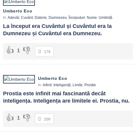
Umberto Eco
In:
Adevăr
,
Cuvânt
,
Datorie
,
Dumnezeu
,
Începuturi
,
Nume
,
Umilință
La început era Cuvântul și Cuvântul era la 
Dumnezeu și Cuvântul era Dumnezeu.
1
179
Umberto Eco
In:
Infinit
,
Inteligență
,
Limite
,
Prostie
Prostia este infinit mai fascinantă decât 
inteligența. Inteligența are limitele ei. Prostia, nu.
1
209