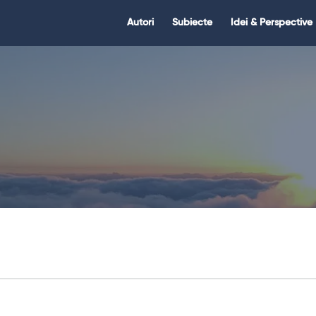
Citate.ro
Citate.ro
Autori
Subiecte
Idei & Perspective
Navigation