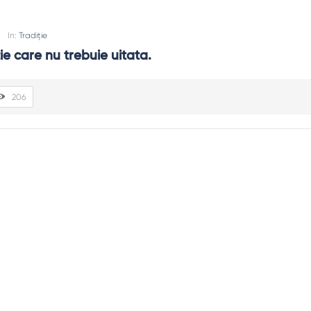
u
In:
Tradiție
ie care nu trebuie uitata.
206