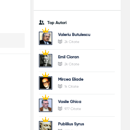
Top Autori
Valeriu Butulescu
2k Citate
Emil Cioran
2k Citate
Mircea Eliade
1k Citate
Vasile Ghica
977 Citate
Publilius Syrus