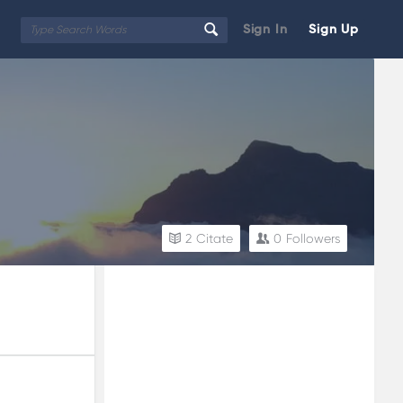
Sign In
Sign Up
2
Citate
0
Followers
Sidebar
Adv
250x250