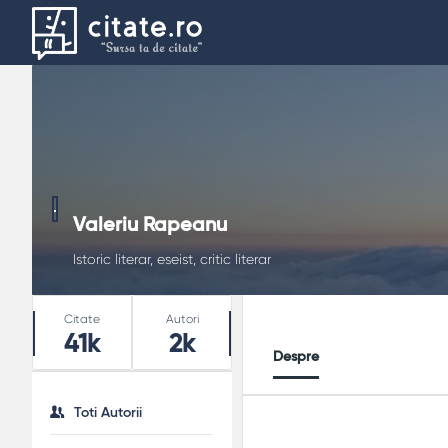
Valeriu Rapeanu
Istoric literar, eseist, critic literar
Stats
Citate
Autori
41k
2k
Despre
Toti Autorii