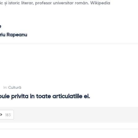
c și istoric literar, profesor universitar român. Wikipedia
e
eriu Rapeanu
u
In:
Cultură
ie privita in toate articulatiile ei.
183