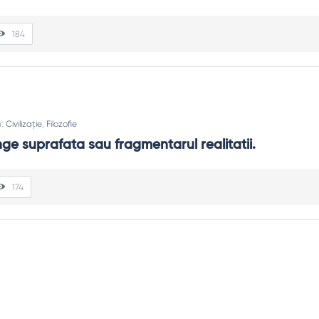
184
n:
Civilizație
,
Filozofie
inge suprafata sau fragmentarul realitatii.
174