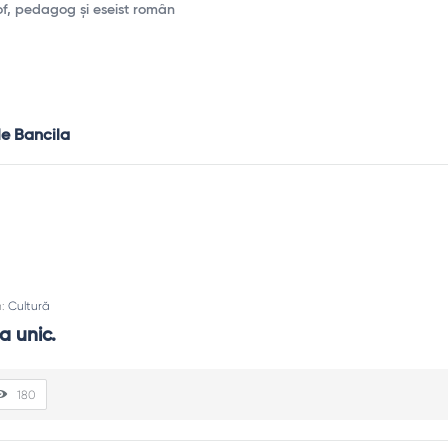
sof, pedagog și eseist român
le Bancila
n:
Cultură
a unic.
180