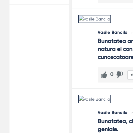
Adv
120x600
Vasile Bancila
I
Bunatatea are
natura ei cons
cunoscatoare
0
Vasile Bancila
I
Bunatatea, ch
geniale.