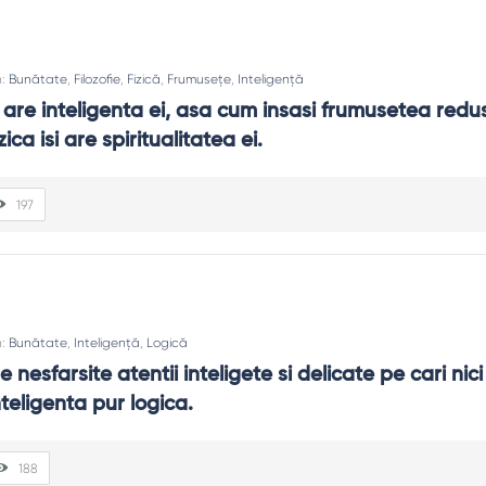
n:
Bunătate
,
Filozofie
,
Fizică
,
Frumusețe
,
Inteligență
 are inteligenta ei, asa cum insasi frumusetea redus
ica isi are spiritualitatea ei.
197
n:
Bunătate
,
Inteligență
,
Logică
nesfarsite atentii inteligete si delicate pe cari nici 
teligenta pur logica.
188