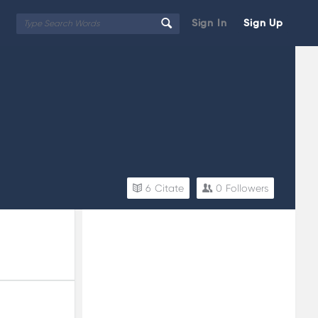
Sign In
Sign Up
6
Citate
0
Followers
Sidebar
Adv
250x250