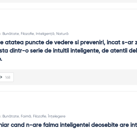
n:
Bunătate
,
Filozofie
,
Inteligență
,
Natură
 atatea puncte de vedere si preveniri, incat s-ar z
ta dintr-o serie de intuitii inteligente, de atentii deli
.
168
n:
Bunătate
,
Faimă
,
Filozofie
,
Înțelegere
iar cand n-are faima inteligentei deosebite are inte