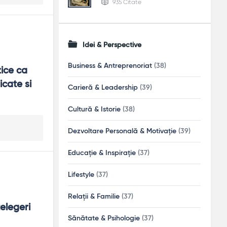
935 Citate
Idei & Perspective
Business & Antreprenoriat
(38)
ice ca 
cate si 
Carieră & Leadership
(39)
Cultură & Istorie
(38)
Dezvoltare Personală & Motivație
(39)
Educație & Inspirație
(37)
Lifestyle
(37)
Relații & Familie
(37)
legeri 
Sănătate & Psihologie
(37)