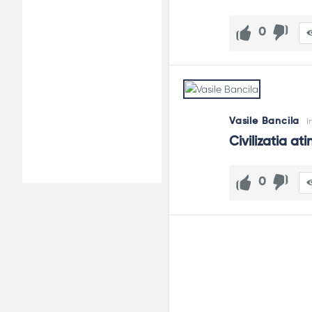
0
Vasile Bancila
I
Civilizatia at
0