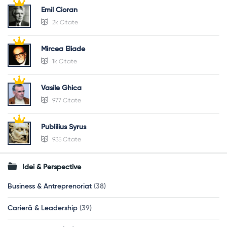
Emil Cioran
2k Citate
Mircea Eliade
1k Citate
Vasile Ghica
977 Citate
Publilius Syrus
935 Citate
Idei & Perspective
Business & Antreprenoriat
(38)
Carieră & Leadership
(39)