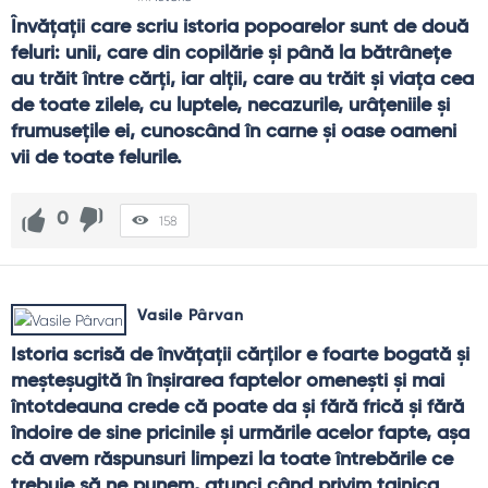
Învăţaţii care scriu istoria popoarelor sunt de două 
feluri: unii, care din copilărie şi până la bătrâneţe 
au trăit între cărţi, iar alţii, care au trăit şi viaţa cea 
de toate zilele, cu luptele, necazurile, urâţeniile şi 
frumuseţile ei, cunoscând în carne şi oase oameni 
vii de toate felurile.
0
158
Vasile Pârvan
Istoria scrisă de învăţaţii cărţilor e foarte bogată şi 
meşteşugită în înşirarea faptelor omeneşti şi mai 
întotdeauna crede că poate da şi fără frică şi fără 
îndoire de sine pricinile şi urmările acelor fapte, aşa 
că avem răspunsuri limpezi la toate întrebările ce 
trebuie să ne punem, atunci când privim tainica 