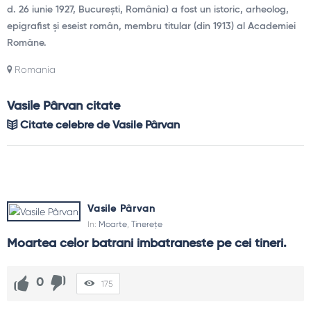
d. 26 iunie 1927, București, România) a fost un istoric, arheolog,
epigrafist și eseist român, membru titular (din 1913) al Academiei
Române.
Romania
Vasile Pârvan citate
Citate celebre de Vasile Pârvan
Vasile Pârvan
In:
Moarte
,
Tinerețe
Moartea celor batrani imbatraneste pe cei tineri.
0
175