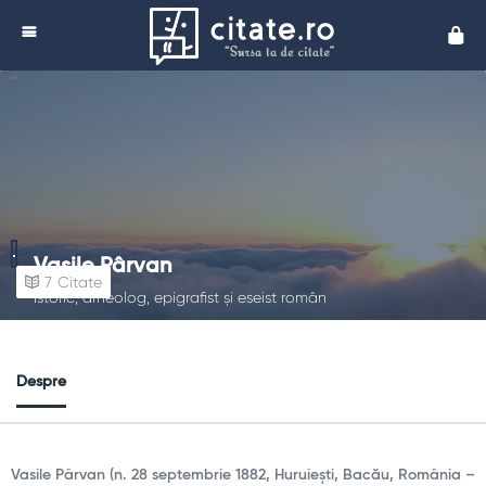
Cita
Vasile Pârvan
7
Citate
Istoric, arheolog, epigrafist și eseist român
Despre
Vasile Pârvan (n. 28 septembrie 1882, Huruiești, Bacău, România –