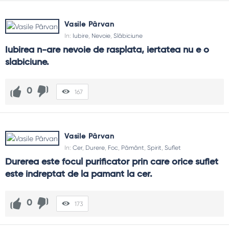
Vasile Pârvan
In:
Iubire
,
Nevoie
,
Slăbiciune
Iubirea n-are nevoie de rasplata, iertatea nu e o 
slabiciune.
0
167
Vasile Pârvan
In:
Cer
,
Durere
,
Foc
,
Pământ
,
Spirit
,
Suflet
Durerea este focul purificator prin care orice suflet 
este indreptat de la pamant la cer.
0
173