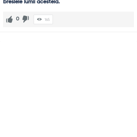
breslele lumii acesteia.
0
165
Sidebar
Adv
250x250