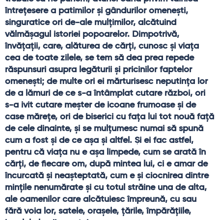
întreţesere a patimilor şi gândurilor omeneşti, 
singuratice ori de-ale mulţimilor, alcătuind 
vălmăşagul istoriei popoarelor. Dimpotrivă, 
învăţaţii, care, alăturea de cărţi, cunosc şi viaţa 
cea de toate zilele, se tem să dea prea repede 
răspunsuri asupra legăturii şi pricinilor faptelor 
omeneşti; de multe ori ei mărturisesc neputinţa lor 
de a lămuri de ce s-a întâmplat cutare război, ori 
s-a ivit cutare meşter de icoane frumoase şi de 
case măreţe, ori de biserici cu faţa lui tot nouă faţă 
de cele dinainte, şi se mulţumesc numai să spună 
cum a fost şi de ce aşa şi altfel. Şi ei fac astfel, 
pentru că viaţa nu e aşa limpede, cum se arată în 
cărţi, de fiecare om, după mintea lui, ci e amar de 
încurcată şi neaşteptată, cum e şi ciocnirea dintre 
minţile nenumărate şi cu totul străine una de alta, 
ale oamenilor care alcătuiesc împreună, cu sau 
fără voia lor, satele, oraşele, ţările, împărăţiile, 