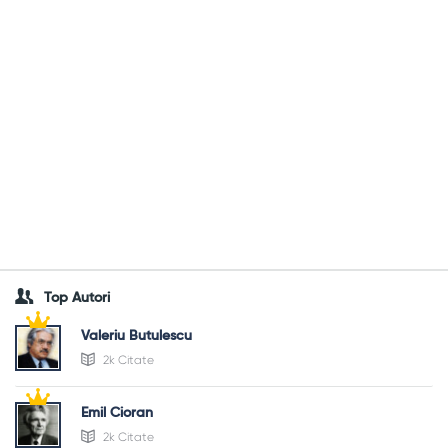
Top Autori
Valeriu Butulescu
2k Citate
Emil Cioran
2k Citate