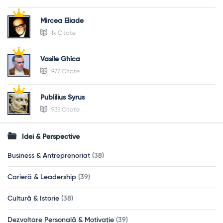
Mircea Eliade
1k Citate
Vasile Ghica
977 Citate
Publilius Syrus
935 Citate
Idei & Perspective
Business & Antreprenoriat
(38)
Carieră & Leadership
(39)
Cultură & Istorie
(38)
Dezvoltare Personală & Motivație
(39)