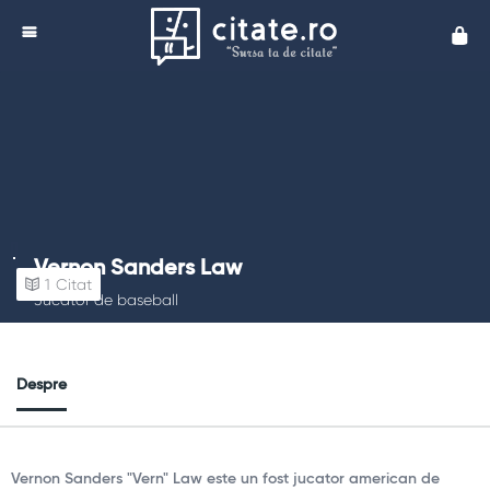
Cita
Vernon Sanders Law
1
Citat
Jucător de baseball
Despre
Vernon Sanders "Vern" Law este un fost jucator american de