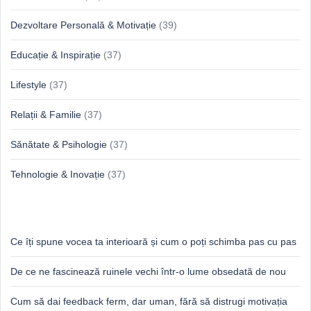
Dezvoltare Personală & Motivație
(39)
Educație & Inspirație
(37)
Lifestyle
(37)
Relații & Familie
(37)
Sănătate & Psihologie
(37)
Tehnologie & Inovație
(37)
Idei proaspete, perspective luminoase
Ce îți spune vocea ta interioară și cum o poți schimba pas cu pas
De ce ne fascinează ruinele vechi într-o lume obsedată de nou
Cum să dai feedback ferm, dar uman, fără să distrugi motivația