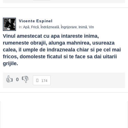
Vicente Espinel
In:
Apă
,
Frică
,
Îndrăzneală
,
Îngrijorare
,
Inimă
,
Vin
Vinul amestecat cu apa intareste inima, 
rumeneste obrajii, alunga mahnirea, usureaza 
calea, il umple de indrazneala chiar si pe cel mai 
fricos, domoleste ficatul si te face sa dai uitarii 
grijile.
0
174
Sidebar
Adv
250x250