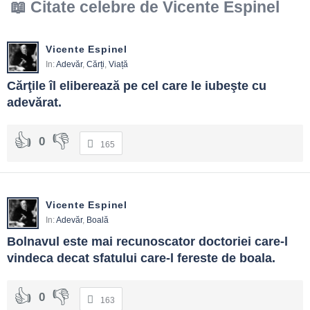
Citate celebre de Vicente Espinel
Vicente Espinel
In:
Adevăr
,
Cărți
,
Viață
Cărţile îl eliberează pe cel care le iubeşte cu 
adevărat.
0
165
Vicente Espinel
In:
Adevăr
,
Boală
Bolnavul este mai recunoscator doctoriei care-l 
vindeca decat sfatului care-l fereste de boala.
0
163