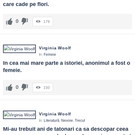
care cade pe flori.
0
179
Virginia Woolf
In:
Femeie
In cea mai mare parte a istoriei, anonimul a fost o 
femeie.
0
150
Virginia Woolf
In:
Literatură
,
Nevoie
,
Trecut
Mi-au trebuit ani de tatonari ca sa descopar ceea 