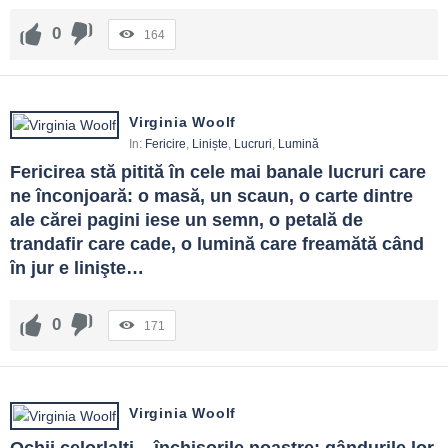
0
164
Virginia Woolf
In:
Fericire
,
Liniște
,
Lucruri
,
Lumină
Fericirea stă pitită în cele mai banale lucruri care 
ne înconjoară: o masă, un scaun, o carte dintre 
ale cărei pagini iese un semn, o petală de 
trandafir care cade, o lumină care freamătă când 
în jur e linişte…
0
171
Virginia Woolf