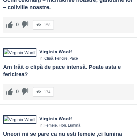
Ochii celorlalţi – închisorile noastre; gândurile lor 
– coliviile noastre.
0
158
Virginia Woolf
In:
Clipă
,
Fericire
,
Pace
Am trăit o clipă de pace intensă. Poate asta e 
fericirea?
0
174
Virginia Woolf
In:
Femeie
,
Flori
,
Lumină
Uneori mi se pare ca nu esti femeie ,ci lumina 