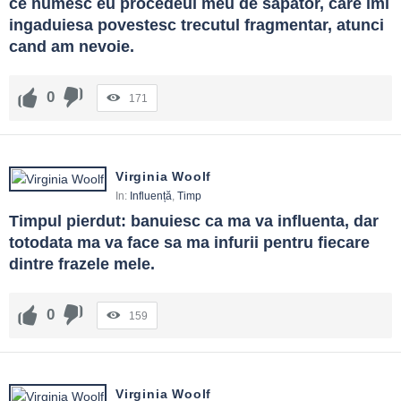
ce numesc eu procedeul meu de sapator, care imi 
ingaduiesa povestesc trecutul fragmentar, atunci 
cand am nevoie.
0
171
Virginia Woolf
In:
Influență
,
Timp
Timpul pierdut: banuiesc ca ma va influenta, dar 
totodata ma va face sa ma infurii pentru fiecare 
dintre frazele mele.
0
159
Virginia Woolf