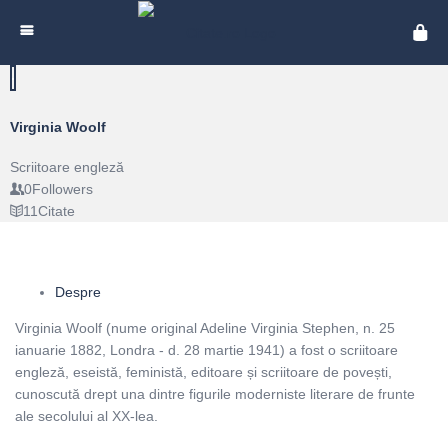
Cita
Virginia Woolf
Scriitoare engleză
0
Followers
11
Citate
Despre
Virginia Woolf (nume original Adeline Virginia Stephen, n. 25
ianuarie 1882, Londra - d. 28 martie 1941) a fost o scriitoare
engleză, eseistă, feministă, editoare și scriitoare de povești,
cunoscută drept una dintre figurile moderniste literare de frunte
ale secolului al XX-lea.