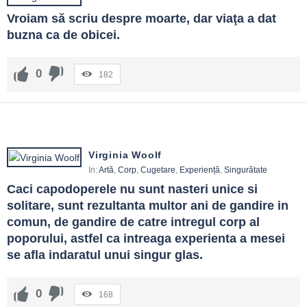
Vroiam să scriu despre moarte, dar viaţa a dat 
buzna ca de obicei.
0
182
Virginia Woolf
In:
Artă
,
Corp
,
Cugetare
,
Experiență
,
Singurătate
Caci capodoperele nu sunt nasteri unice si 
solitare, sunt rezultanta multor ani de gandire in 
comun, de gandire de catre intregul corp al 
poporului, astfel ca intreaga experienta a mesei 
se afla indaratul unui singur glas.
0
168