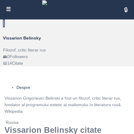
Cita
Vissarion Belinsky
Filozof, critic literar rus
0
Followers
14
Citate
Despre
Vissarion Grigorievici Belinski a fost un filozof, critic literar rus,
fondator al programului estetic al realismului în literatura rusă.
Wikipedia
Russia
Vissarion Belinsky citate