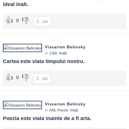
ideal inalt.
0
194
Vissarion Belinsky
In:
Cărți
,
Viață
Cartea este viata timpului nostru.
0
180
Vissarion Belinsky
In:
Artă
,
Poezie
,
Viață
Poezia este viata inainte de a fi arta.