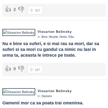
2
207
Vissarion Belinsky
In:
Bine
,
Moarte
,
Nimic
,
Rău
Nu e bine sa suferi, e si mai rau sa mori, dar sa 
suferi si sa mori cu gandul ca nimic nu lasi in 
urma ta, aceasta le intrece pe toate.
0
197
Vissarion Belinsky
In:
Oameni
Oamenii mor ca sa poata trai omenirea.