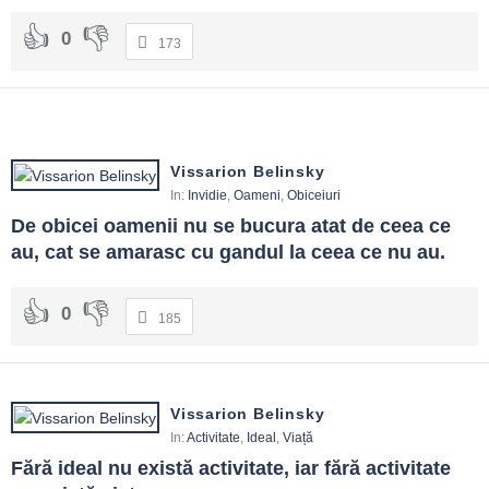
0
173
Vissarion Belinsky
In:
Invidie
,
Oameni
,
Obiceiuri
De obicei oamenii nu se bucura atat de ceea ce 
au, cat se amarasc cu gandul la ceea ce nu au.
0
185
Vissarion Belinsky
In:
Activitate
,
Ideal
,
Viață
Fără ideal nu există activitate, iar fără activitate 