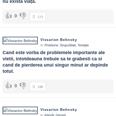
nu există viața.
0
173
Vissarion Belinsky
In:
Probleme
,
Singurătate
,
Tentație
Cand este vorba de problemele importante ale 
vietii, intotdeauna trebuie sa te grabesti ca si 
cand de pierderea unui singur minut ar depinde 
totul.
0
198
Vissarion Belinsky
In:
Adevăr
,
Greșeli