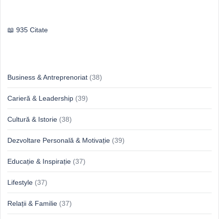
Publilius Syrus
935 Citate
Idei & Perspective
Business & Antreprenoriat
(38)
Carieră & Leadership
(39)
Cultură & Istorie
(38)
Dezvoltare Personală & Motivație
(39)
Educație & Inspirație
(37)
Lifestyle
(37)
Relații & Familie
(37)