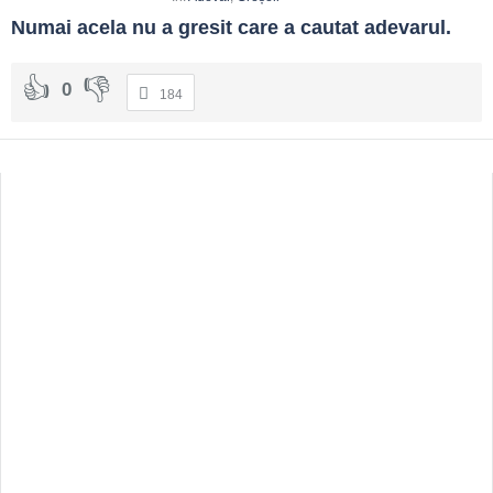
Numai acela nu a gresit care a cautat adevarul.
0
184
Sidebar
Adv
250x250