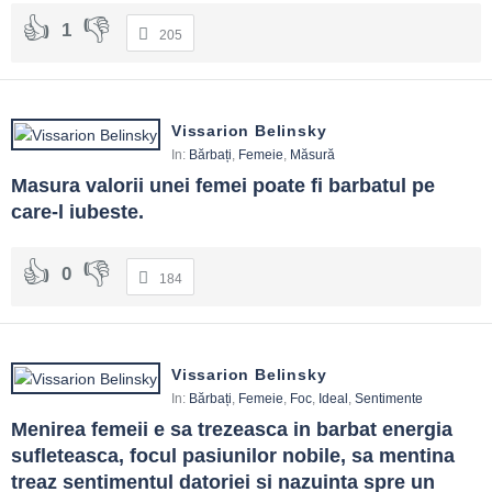
1
205
Vissarion Belinsky
In:
Bărbați
,
Femeie
,
Măsură
Masura valorii unei femei poate fi barbatul pe 
care-l iubeste.
0
184
Vissarion Belinsky
In:
Bărbați
,
Femeie
,
Foc
,
Ideal
,
Sentimente
Menirea femeii e sa trezeasca in barbat energia 
sufleteasca, focul pasiunilor nobile, sa mentina 
treaz sentimentul datoriei si nazuinta spre un 