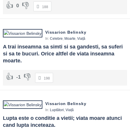
0
188
Vissarion Belinsky
In:
Celebre
,
Moarte
,
Viață
A trai inseamna sa simti si sa gandesti, sa suferi 
si sa te bucuri. Orice altfel de viata inseamna 
moarte.
-1
198
Vissarion Belinsky
In:
Luptători
,
Viață
Lupta este o conditie a vietii; viata moare atunci 
cand lupta inceteaza.