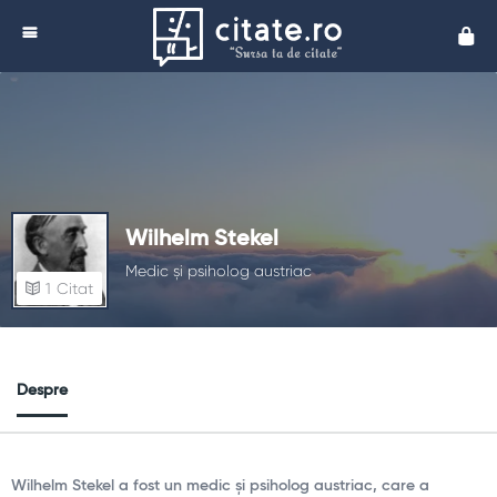
Cita
Wilhelm Stekel
Medic și psiholog austriac
1
Citat
Despre
Wilhelm Stekel a fost un medic și psiholog austriac, care a