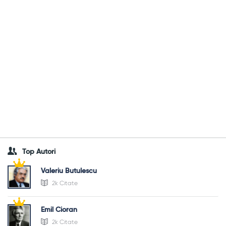
Top Autori
Valeriu Butulescu
2k Citate
Emil Cioran
2k Citate