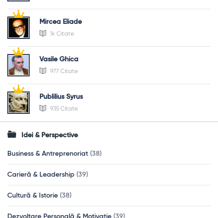
Mircea Eliade
1k Citate
Vasile Ghica
977 Citate
Publilius Syrus
935 Citate
Idei & Perspective
Business & Antreprenoriat
(38)
Carieră & Leadership
(39)
Cultură & Istorie
(38)
Dezvoltare Personală & Motivație
(39)