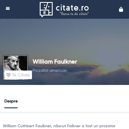
Cita
William Faulkner
Prozator american
34
Citate
Despre
William Cuthbert Faulkner, născut Falkner a fost un prozator