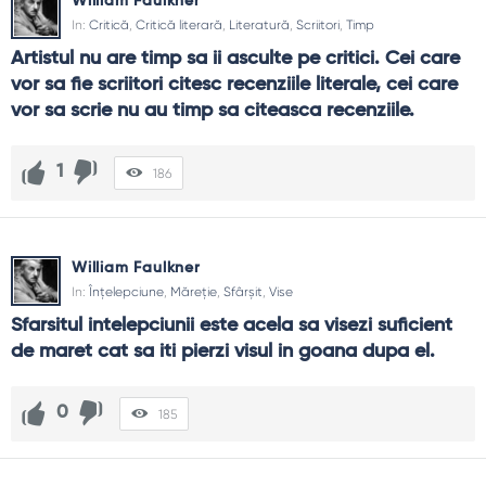
William Faulkner
In:
Critică
,
Critică literară
,
Literatură
,
Scriitori
,
Timp
Artistul nu are timp sa ii asculte pe critici. Cei care 
vor sa fie scriitori citesc recenziile literale, cei care 
vor sa scrie nu au timp sa citeasca recenziile.
1
186
William Faulkner
In:
Înțelepciune
,
Măreție
,
Sfârșit
,
Vise
Sfarsitul intelepciunii este acela sa visezi suficient 
de maret cat sa iti pierzi visul in goana dupa el.
0
185