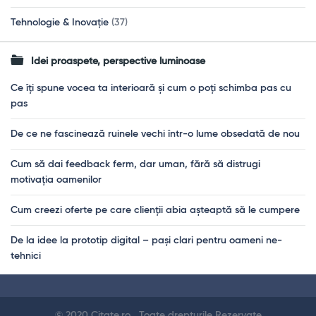
Tehnologie & Inovație
(37)
Idei proaspete, perspective luminoase
Ce îți spune vocea ta interioară și cum o poți schimba pas cu
pas
De ce ne fascinează ruinele vechi într-o lume obsedată de nou
Cum să dai feedback ferm, dar uman, fără să distrugi
motivația oamenilor
Cum creezi oferte pe care clienții abia așteaptă să le cumpere
De la idee la prototip digital – pași clari pentru oameni ne-
tehnici
Footer
© 2020 Citate.ro . Toate drepturile Rezervate