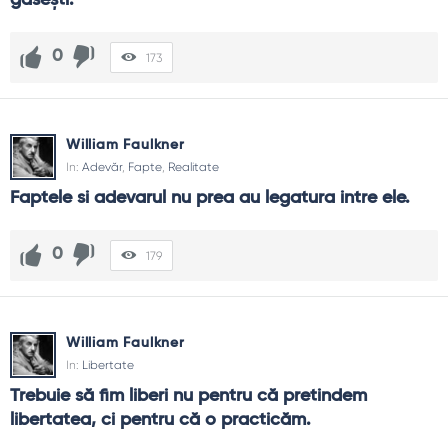
gaseşti.
0
173
William Faulkner
In:
Adevăr
,
Fapte
,
Realitate
Faptele si adevarul nu prea au legatura intre ele.
0
179
William Faulkner
In:
Libertate
Trebuie să fim liberi nu pentru că pretindem 
libertatea, ci pentru că o practicăm.