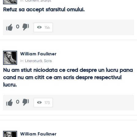
In:
Oameni
,
Sfârșit
Refuz sa accept sfarsitul omului.
0
156
William Faulkner
In:
Literatură
,
Scris
Nu am stiut niciodata ce cred despre un lucru pana 
cand nu am citit ce am scris despre respectivul 
lucru.
0
173
William Faulkner