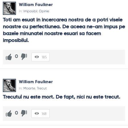
William Faulkner
In:
Imposibil
,
Opinie
Toti am esuat in incercarea nostra de a potri visele 
noastre cu perfectiunea. De aceea ne-am impus pe 
bazele minunatei noastre esuari sa facem 
imposibilul.
0
185
William Faulkner
In:
Moarte
,
Trecut
Trecutul nu este mort. De fapt, nici nu este trecut.
0
168