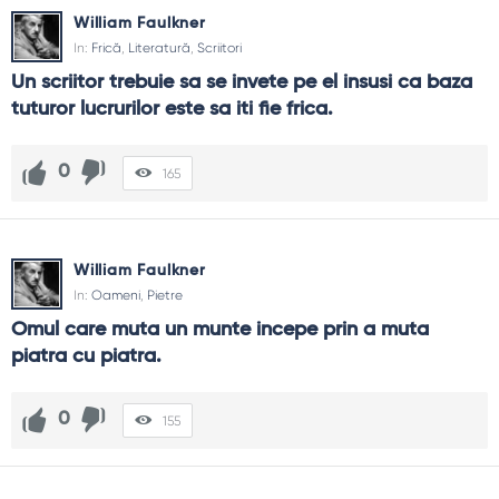
William Faulkner
In:
Frică
,
Literatură
,
Scriitori
Un scriitor trebuie sa se invete pe el insusi ca baza 
tuturor lucrurilor este sa iti fie frica.
0
165
William Faulkner
In:
Oameni
,
Pietre
Omul care muta un munte incepe prin a muta 
piatra cu piatra.
0
155