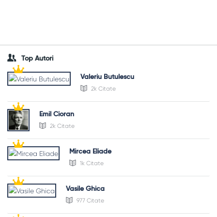
Top Autori
Valeriu Butulescu
2k Citate
Emil Cioran
2k Citate
Mircea Eliade
1k Citate
Vasile Ghica
977 Citate