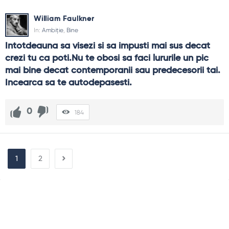
William Faulkner
In:
Ambiție
,
Bine
Intotdeauna sa visezi si sa impusti mai sus decat 
crezi tu ca poti.Nu te obosi sa faci lururile un pic 
mai bine decat contemporanii sau predecesorii tai. 
Incearca sa te autodepasesti.
0
184
1
2
Sidebar
Adv
250x250