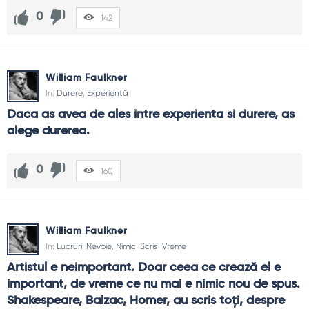
0
142
William Faulkner
In:
Durere
,
Experiență
Daca as avea de ales intre experienta si durere, as 
alege durerea.
0
160
William Faulkner
In:
Lucruri
,
Nevoie
,
Nimic
,
Scris
,
Vreme
Artistul e neimportant. Doar ceea ce crează el e 
important, de vreme ce nu mai e nimic nou de spus. 
Shakespeare, Balzac, Homer, au scris toţi, despre 