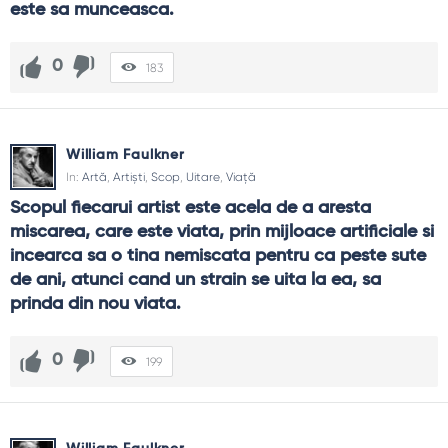
este sa munceasca.
0
183
William Faulkner
In:
Artă
,
Artiști
,
Scop
,
Uitare
,
Viață
Scopul fiecarui artist este acela de a aresta 
miscarea, care este viata, prin mijloace artificiale si 
incearca sa o tina nemiscata pentru ca peste sute 
de ani, atunci cand un strain se uita la ea, sa 
prinda din nou viata.
0
199