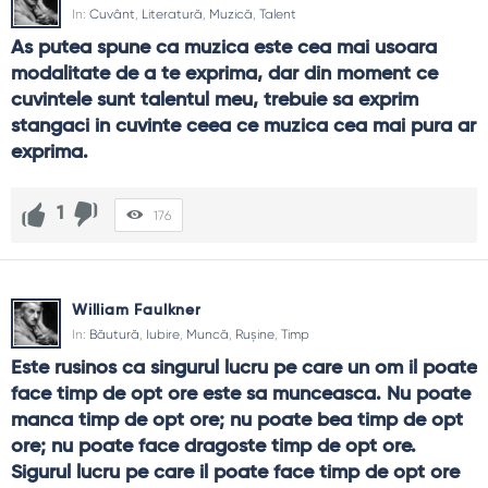
In:
Cuvânt
,
Literatură
,
Muzică
,
Talent
As putea spune ca muzica este cea mai usoara 
modalitate de a te exprima, dar din moment ce 
cuvintele sunt talentul meu, trebuie sa exprim 
stangaci in cuvinte ceea ce muzica cea mai pura ar 
exprima.
1
176
William Faulkner
In:
Băutură
,
Iubire
,
Muncă
,
Rușine
,
Timp
Este rusinos ca singurul lucru pe care un om il poate 
face timp de opt ore este sa munceasca. Nu poate 
manca timp de opt ore; nu poate bea timp de opt 
ore; nu poate face dragoste timp de opt ore. 
Sigurul lucru pe care il poate face timp de opt ore 