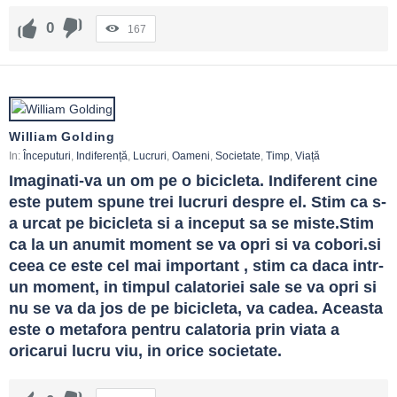
0
167
William Golding
In:
Începuturi
,
Indiferență
,
Lucruri
,
Oameni
,
Societate
,
Timp
,
Viață
Imaginati-va un om pe o bicicleta. Indiferent cine 
este putem spune trei lucruri despre el. Stim ca s-
a urcat pe bicicleta si a inceput sa se miste.Stim 
ca la un anumit moment se va opri si va cobori.si 
ceea ce este cel mai important , stim ca daca intr-
un moment, in timpul calatoriei sale se va opri si 
nu se va da jos de pe bicicleta, va cadea. Aceasta 
este o metafora pentru calatoria prin viata a 
oricarui lucru viu, in orice societate.