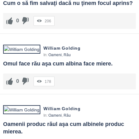
Cum o să fim salvaţi dacă nu ţinem focul aprins?
0
206
William Golding
In:
Oameni
,
Rău
Omul face rău aşa cum albina face miere.
0
178
William Golding
In:
Oameni
,
Rău
Oamenii produc răul aşa cum albinele produc 
mierea.