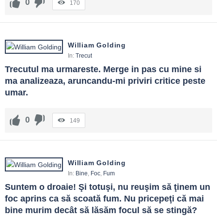
0
170
William Golding
In:
Trecut
Trecutul ma urmareste. Merge in pas cu mine si 
ma analizeaza, aruncandu-mi priviri critice peste 
umar.
0
149
William Golding
In:
Bine
,
Foc
,
Fum
Suntem o droaie! Şi totuşi, nu reuşim să ţinem un 
foc aprins ca să scoată fum. Nu pricepeţi că mai 
bine murim decât să lăsăm focul să se stingă? 