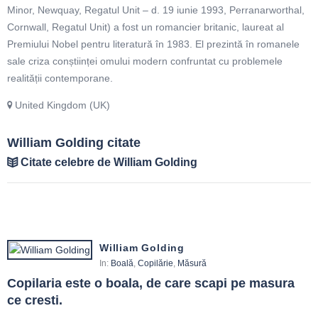
Minor​, Newquay, Regatul Unit – d. 19 iunie 1993, Perranarworthal​,
Cornwall​, Regatul Unit) a fost un romancier britanic, laureat al
Premiului Nobel pentru literatură în 1983. El prezintă în romanele
sale criza conștiinței omului modern confruntat cu problemele
realității contemporane.
United Kingdom (UK)
William Golding citate
Citate celebre de William Golding
William Golding
In:
Boală
,
Copilărie
,
Măsură
Copilaria este o boala, de care scapi pe masura 
ce cresti.