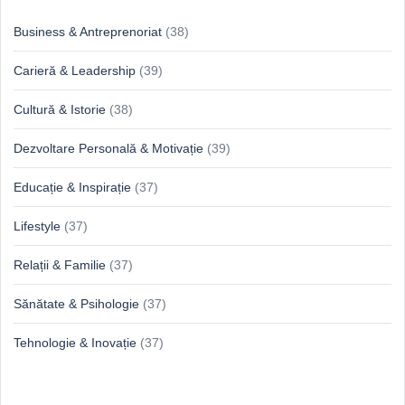
Business & Antreprenoriat
(38)
Carieră & Leadership
(39)
Cultură & Istorie
(38)
Dezvoltare Personală & Motivație
(39)
Educație & Inspirație
(37)
Lifestyle
(37)
Relații & Familie
(37)
Sănătate & Psihologie
(37)
Tehnologie & Inovație
(37)
Idei proaspete, perspective luminoase