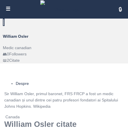
Cita
William Osler
Medic canadian
0
Followers
2
Citate
Despre
Sir William Osler, primul baronet, FRS FRCP a fost un medic
canadian și unul dintre cei patru profesori fondatori ai Spitalului
Johns Hopkins. Wikipedia
Canada
William Osler citate