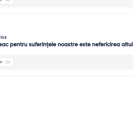
icz
eac pentru suferinţele noastre este nefericirea altui
130