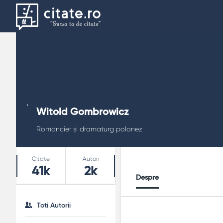
Witold Gombrowicz
Romancier și dramaturg polonez
Stats
Citate
Autori
41k
2k
Despre
Toti Autorii