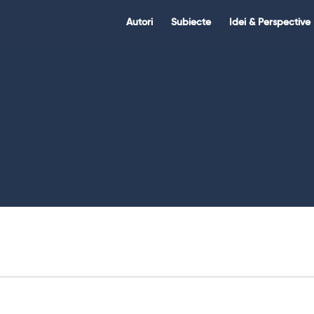
Citate.ro
Citate.ro
Autori
Subiecte
Idei & Perspective
Navigation