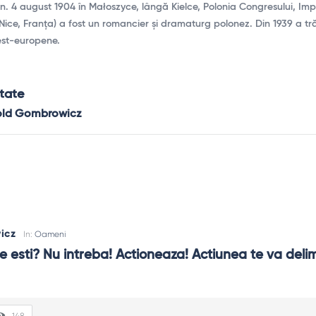
 4 august 1904 în Małoszyce, lângă Kielce, Polonia Congresului, Impe
 Nice, Franța) a fost un romancier și dramaturg polonez. Din 1939 a tră
vest-europene.
tate
told Gombrowicz
icz
In:
Oameni
ine esti? Nu intreba! Actioneaza! Actiunea te va delimi
148