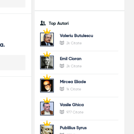
Top Autori
Valeriu Butulescu
2k Citate
a.
Emil Cioran
2k Citate
Mircea Eliade
1k Citate
Vasile Ghica
977 Citate
Publilius Syrus