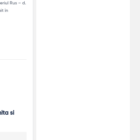
riul Rus – d.
it în
ta si 