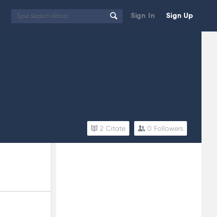
Sign In
Sign Up
2
Citate
0
Followers
Sidebar
Adv
250x250