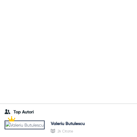
Top Autori
Valeriu Butulescu
2k Citate