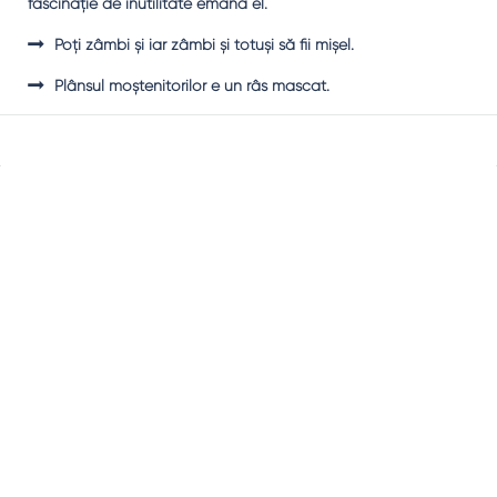
fascinaţie de inutilitate emană el.
Poţi zâmbi şi iar zâmbi şi totuşi să fii mişel.
Plânsul moştenitorilor e un râs mascat.
Sidebar
Adv
250x250