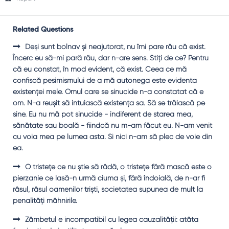
Related Questions
Deşi sunt bolnav şi neajutorat, nu îmi pare rău că exist.
Încerc eu să-mi pară rău, dar n-are sens. Ştiţi de ce? Pentru
că eu constat, în mod evident, că exist. Ceea ce mă
confiscă pesimismului de a mă autonega este evidenta
existenţei mele. Omul care se sinucide n-a constatat că e
om. N-a reuşit să intuiască existenţa sa. Să se trăiască pe
sine. Eu nu mă pot sinucide - indiferent de starea mea,
sănătate sau boală - fiindcă nu m-am făcut eu. N-am venit
cu voia mea pe lumea asta. Şi nici n-am să plec de voie din
ea.
O tristeţe ce nu ştie să râdă, o tristeţe fără mască este o
pierzanie ce lasă-n urmă ciuma şi, fără îndoială, de n-ar fi
râsul, râsul oamenilor trişti, societatea supunea de mult la
penalităţi mâhnirile.
Zâmbetul e incompatibil cu legea cauzalităţii: atâta