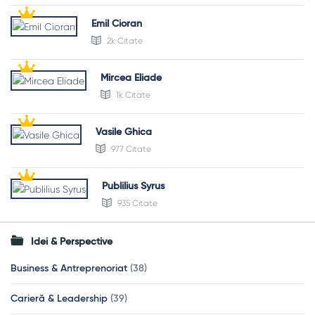
Emil Cioran
2k Citate
Mircea Eliade
1k Citate
Vasile Ghica
977 Citate
Publilius Syrus
935 Citate
Idei & Perspective
Business & Antreprenoriat
(38)
Carieră & Leadership
(39)