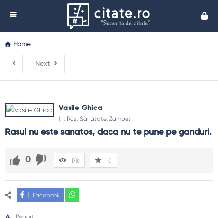
Cita
Home
Next
Vasile Ghica
In:
Râs
,
Sănătate
,
Zâmbet
Rasul nu este sanatos, daca nu te pune pe ganduri.
0
178
0
Facebook
Report