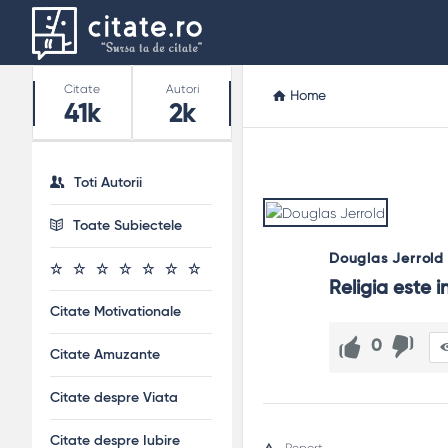
Stats
Citate
Autori
Home
41k
2k
Toti Autorii
Toate Subiectele
Douglas Jerrold
Religia este i
Citate Motivationale
0
Citate Amuzante
Citate despre Viata
Citate despre Iubire
Report