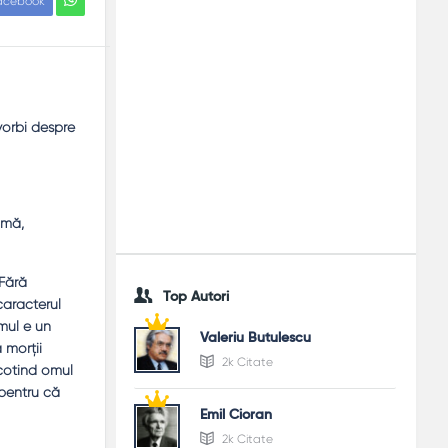
acebook
vorbi despre
imă,
 Fără
Top Autori
caracterul
mul e un
Valeriu Butulescu
a morţii
2k Citate
scotind omul
pentru că
Emil Cioran
2k Citate