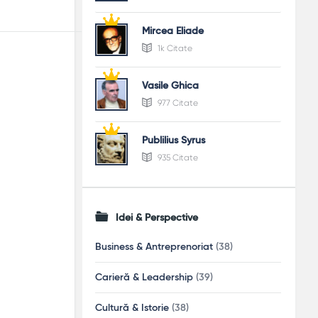
Mircea Eliade
1k Citate
Vasile Ghica
977 Citate
Publilius Syrus
935 Citate
Idei & Perspective
Business & Antreprenoriat
(38)
Carieră & Leadership
(39)
Cultură & Istorie
(38)