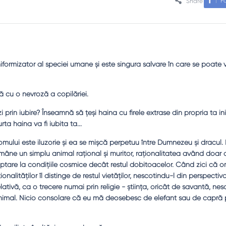
F
Share
uniformizator al speciei umane şi este singura salvare în care se poate 
 cu o nevroză a copilăriei.
 prin iubire? Înseamnă să ţeşi haina cu firele extrase din propria ta in
ta haina va fi iubita ta...
mului este iluzorie şi ea se mişcă perpetuu între Dumnezeu şi dracul.
ămâne un simplu animal raţional şi muritor, raţionalitatea având doar 
ptare la condiţiile cosmice decât restul dobitoacelor. Când zici că o
ionalităţilor îl distinge de restul vietăţilor, nescotindu-l din perspectiv
ativă, ca o trecere numai prin religie - ştiinţa, oricât de savantă, ne
nimal. Nicio consolare că eu mă deosebesc de elefant sau de capră 