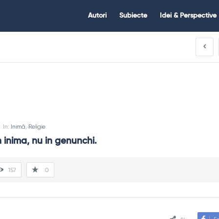
Citate.ro
Citate.ro
Autori
Subiecte
Idei & Perspective
Navigation
In:
Inimă
,
Religie
n inima, nu in genunchi.
157
0