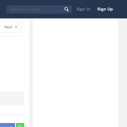
Sign In
Sign Up
Sidebar
Adv
Next
250x250