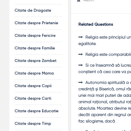
Citate de Dragoste
Citate despre Prietenie
Related Questions
Citate despre Fericire
Religia este principiul 
egalitate.
Citate despre Familie
Religia este comparabilă
Citate despre Zambet
Şi ce înseamnă să lucrezi
conştient că cea care va pur
Citate despre Mama
Autonomia spirituală a o
Citate despre Copii
credinţă şi Biserică, omul r
unei mai mari puteri de ada
Citate despre Carti
animal raţional, atributul raţ
absolute. Moartea devine rel
Citate despre Educatie
decât aparent din regnul a
fac silogisme, dacă
Citate despre Timp