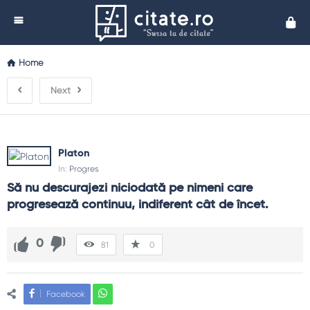
Cita
Home
Next
Platon
In:
Progres
Să nu descurajezi niciodată pe nimeni care 
progresează continuu, indiferent cât de încet.
0
81
0
Facebook