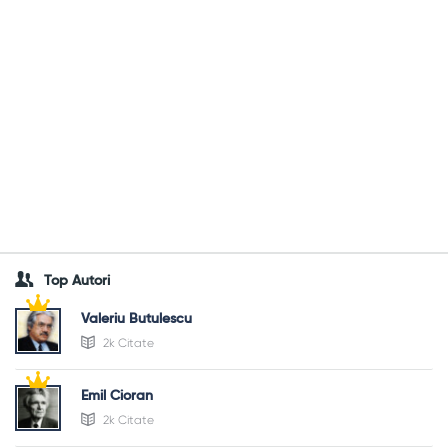
Top Autori
Valeriu Butulescu
2k Citate
Emil Cioran
2k Citate