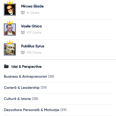
Mircea Eliade
1k Citate
Vasile Ghica
977 Citate
Publilius Syrus
935 Citate
Idei & Perspective
Business & Antreprenoriat
(38)
Carieră & Leadership
(39)
Cultură & Istorie
(38)
Dezvoltare Personală & Motivație
(39)