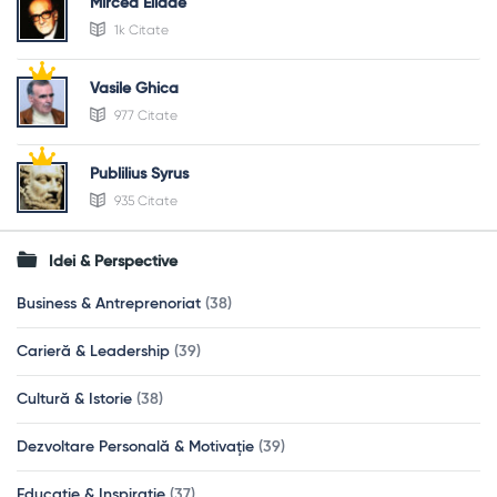
Mircea Eliade
1k Citate
Vasile Ghica
977 Citate
Publilius Syrus
935 Citate
Idei & Perspective
Business & Antreprenoriat
(38)
Carieră & Leadership
(39)
Cultură & Istorie
(38)
Dezvoltare Personală & Motivație
(39)
Educație & Inspirație
(37)