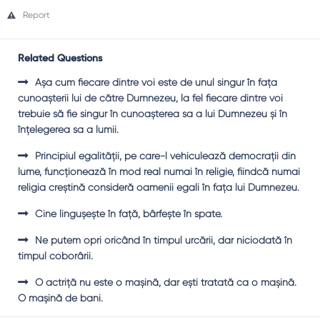
Report
Related Questions
Aşa cum fiecare dintre voi este de unul singur în faţa
cunoaşterii lui de către Dumnezeu, la fel fiecare dintre voi
trebuie să fie singur în cunoaşterea sa a lui Dumnezeu şi în
înţelegerea sa a lumii.
Principiul egalităţii, pe care-l vehiculează democraţii din
lume, funcţionează în mod real numai în religie, fiindcă numai
religia creştină consideră oamenii egali în faţa lui Dumnezeu.
Cine linguşeşte în faţă, bârfeşte în spate.
Ne putem opri oricând în timpul urcării, dar niciodată în
timpul coborârii.
O actriţă nu este o maşină, dar eşti tratată ca o maşină.
O maşină de bani.