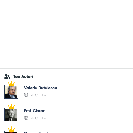
Top Autori
Valeriu Butulescu
2k Citate
Emil Cioran
2k Citate