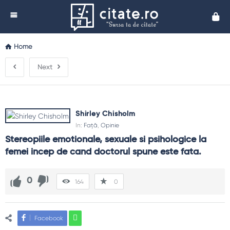
Cita
Home
Next
Shirley Chisholm
In:
Față
,
Opinie
Stereopiile emotionale, sexuale si psihologice la 
femei incep de cand doctorul spune este fata.
0
164
0
Facebook