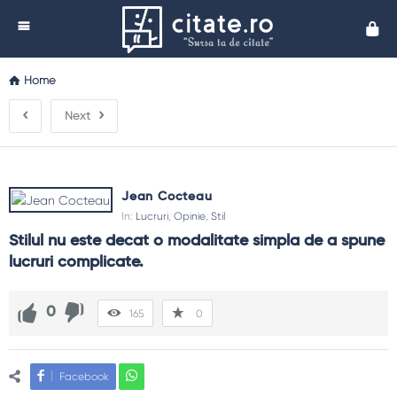
Cita
Home
Next
Jean Cocteau
In:
Lucruri
,
Opinie
,
Stil
Stilul nu este decat o modalitate simpla de a spune 
lucruri complicate.
0
165
0
Facebook