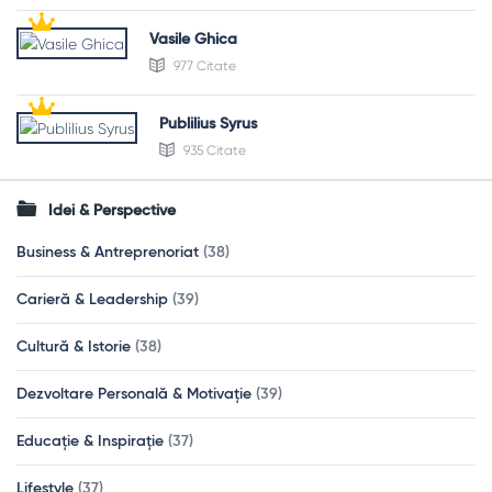
Vasile Ghica
977 Citate
Publilius Syrus
935 Citate
Idei & Perspective
Business & Antreprenoriat
(38)
Carieră & Leadership
(39)
Cultură & Istorie
(38)
Dezvoltare Personală & Motivație
(39)
Educație & Inspirație
(37)
Lifestyle
(37)