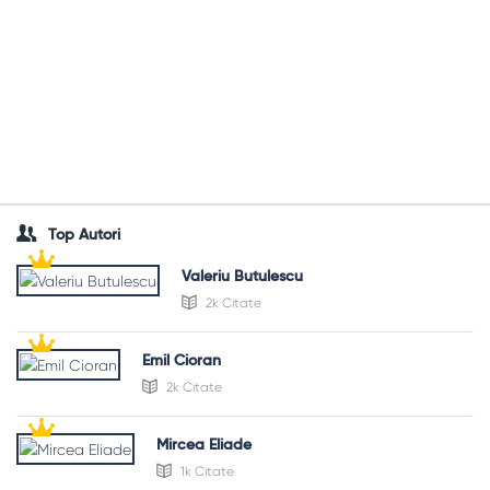
Top Autori
Valeriu Butulescu
2k Citate
Emil Cioran
2k Citate
Mircea Eliade
1k Citate