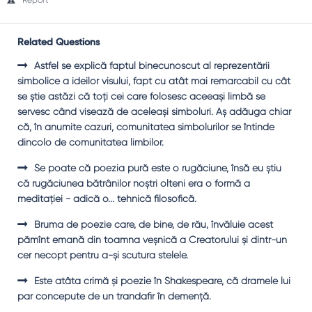
Report
Related Questions
Astfel se explică faptul binecunoscut al reprezentării
simbolice a ideilor visului, fapt cu atât mai remarcabil cu cât
se ştie astăzi că toţi cei care folosesc aceeaşi limbă se
servesc când visează de aceleaşi simboluri. Aş adăuga chiar
că, în anumite cazuri, comunitatea simbolurilor se întinde
dincolo de comunitatea limbilor.
Se poate că poezia pură este o rugăciune, însă eu ştiu
că rugăciunea bătrânilor noştri olteni era o formă a
meditaţiei - adică o... tehnică filosofică.
Bruma de poezie care, de bine, de rău, învăluie acest
pămînt emană din toamna veşnică a Creatorului şi dintr-un
cer necopt pentru a-şi scutura stelele.
Este atâta crimă şi poezie în Shakespeare, că dramele lui
par concepute de un trandafir în demenţă.