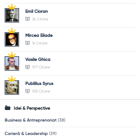
Emil Cioran
2k Citate
Mircea Eliade
1k Citate
Vasile Ghica
977 Citate
Publilius Syrus
935 Citate
Idei & Perspective
Business & Antreprenoriat
(38)
Carieră & Leadership
(39)