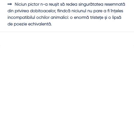
Niciun pictor n-a reuşit să redea singurătatea resemnată
din privirea dobitoacelor, fiindcă niciunul nu pare a fi înţeles
incompatibilul ochilor animalici: o enormă tristeţe şi o lipsă
de poezie echivalentă.
Sidebar
Adv
250x250