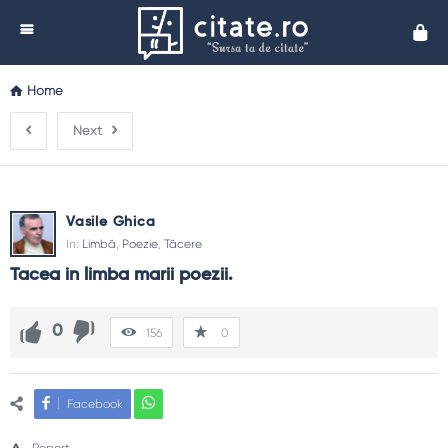
Cita
Home
Next
Vasile Ghica
In:
Limbă
,
Poezie
,
Tăcere
Tacea in limba marii poezii.
0
156
0
Facebook