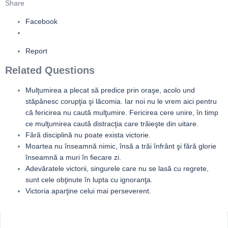
Share
Facebook
Report
Related Questions
Mulţumirea a plecat să predice prin oraşe, acolo und
stăpânesc corupţia şi lăcomia. Iar noi nu le vrem aici pentru
că fericirea nu caută mulţumire. Fericirea cere unire, în timp
ce mulţumirea caută distracţia care trăieşte din uitare.
Fără disciplină nu poate exista victorie.
Moartea nu înseamnă nimic, însă a trăi înfrânt şi fără glorie
înseamnă a muri în fiecare zi.
Adevăratele victorii, singurele care nu se lasă cu regrete,
sunt cele obţinute în lupta cu ignoranţa.
Victoria aparţine celui mai perseverent.
Sidebar
Adv