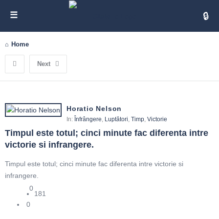
Cita
Home
Next
Horatio Nelson
In:
Înfrângere
,
Luptători
,
Timp
,
Victorie
Timpul este totul; cinci minute fac diferenta intre 
victorie si infrangere.
Timpul este totul; cinci minute fac diferenta intre victorie si
infrangere.
0
181
0