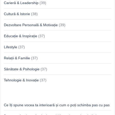
Carieră & Leadership
(39)
Cultură & Istorie
(38)
Dezvoltare Personală & Motivație
(39)
Educație & Inspirație
(37)
Lifestyle
(37)
Relații & Familie
(37)
Sănătate & Psihologie
(37)
Tehnologie & Inovație
(37)
Idei proaspete, perspective luminoase
Ce îți spune vocea ta interioară și cum o poți schimba pas cu pas